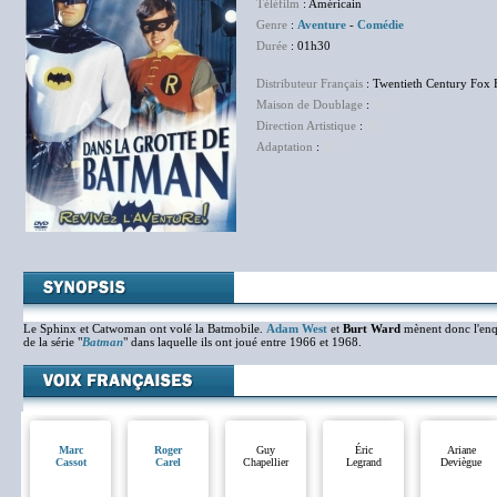
Téléfilm
: Américain
Genre
:
Aventure
-
Comédie
Durée
: 01h30
Distributeur Français
: Twentieth Century Fox 
Maison de Doublage
:
NC
Direction Artistique
:
NC
Adaptation
:
NC
Le Sphinx et Catwoman ont volé la Batmobile.
Adam West
et
Burt Ward
mènent donc l'enqu
de la série "
Batman
" dans laquelle ils ont joué entre 1966 et 1968.
Marc
Roger
Guy
Éric
Ariane
Cassot
Carel
Chapellier
Legrand
Deviègue