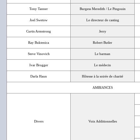
Tony Tanner
Burgess Meredith / Le Pingouin
Joel Swetow
Le directeur de casting
Curtis Armstrong
Jerry
Ray Buktenica
Robert Butler
Steve Vinovich
Le barman
Ivar Brogger
Le médecin
Darla Haun
Hôtesse à la soirée de charité
AMBIANCES
Divers
Voix Additionnelles