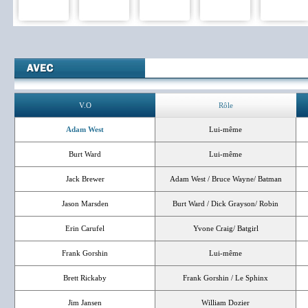
V.O
Rôle
Adam West
Lui-même
Burt Ward
Lui-même
Jack Brewer
Adam West / Bruce Wayne/ Batman
Jason Marsden
Burt Ward / Dick Grayson/ Robin
Erin Carufel
Yvone Craig/ Batgirl
Frank Gorshin
Lui-même
Brett Rickaby
Frank Gorshin / Le Sphinx
Jim Jansen
William Dozier