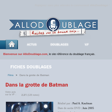
Rejoignez sans plus attendre la communauté
AlloDoublage
!
ACTUS
DOUBLAGES
V.F
Bienvenue sur AlloDoublage.com
, le site référence du doublage français.
Films
>
Dans la grotte de Batman
Votre avis
sur la VF :
2.2
/5 (128 notes)
Réalisé par
: Paul A. Kaufman
Date de sortie DVD
: Juin 2005