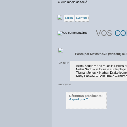
Aucun média associé.
action
aventure
Posté par
MaxxxKo78 (visiteur) le 
Alana Boden = Zoe = Leslie Lipkins 
Nolan North = le touriste sur la plag
Tiernan Jones = Nathan Drake jeune 
Rudy Pankow = Sam Drake = Andrea
Définition précédente :
A quel prix ?