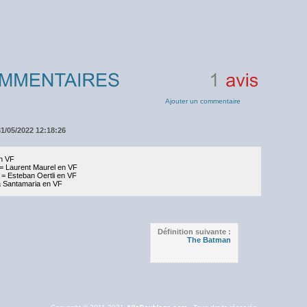
1
avis
Ajouter un commentaire
31/05/2022 12:18:26
en VF
e = Laurent Maurel en VF
= Esteban Oertli en VF
 Santamaria en VF
Définition suivante :
The Batman