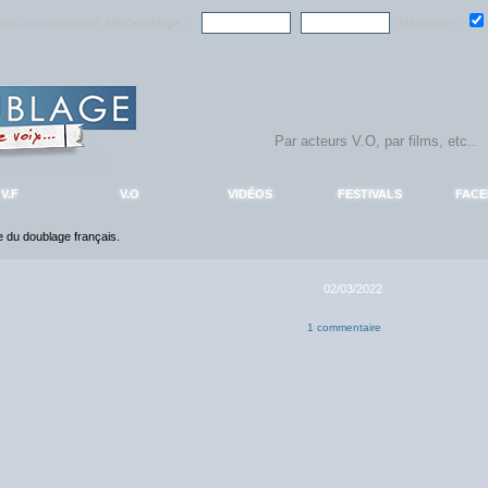
ndre la communauté
AlloDoublage
!
Mémoriser :
V.F
V.O
VIDÉOS
FESTIVALS
FAC
ce du doublage français.
02/03/2022
1 commentaire