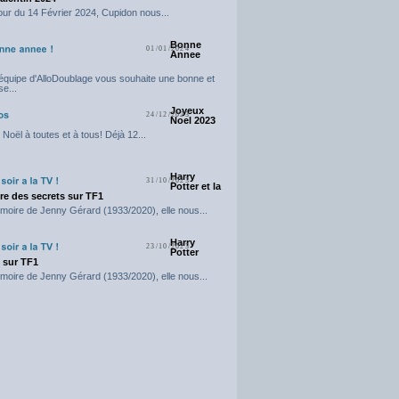
our du 14 Février 2024, Cupidon nous...
Bonne
01/01/2024
Annee
'équipe d'AlloDoublage vous souhaite une bonne et
e...
Joyeux
24/12/2023
Noel 2023
Noël à toutes et à tous! Déjà 12...
Harry
31/10/2023
Potter et la
e des secrets sur TF1
moire de Jenny Gérard (1933/2020), elle nous...
Harry
23/10/2023
Potter
t sur TF1
moire de Jenny Gérard (1933/2020), elle nous...