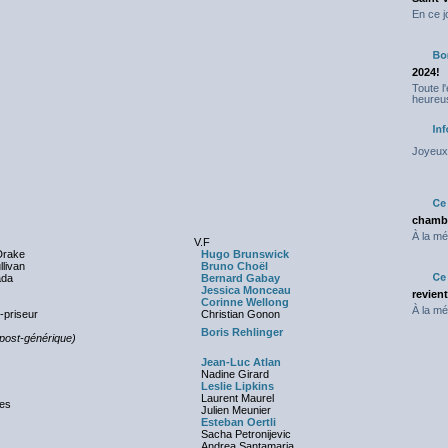
En ce j
2024!
Toute l
heureus
Joyeux 
chambr
À la mé
V.F
Drake
Hugo Brunswick
llivan
Bruno Choël
ada
Bernard Gabay
Jessica Monceau
revien
Corinne Wellong
À la mé
-priseur
Christian Gonon
Boris Rehlinger
ost-générique)
Jean-Luc Atlan
Nadine Girard
Leslie Lipkins
Laurent Maurel
les
Julien Meunier
Esteban Oertli
Sacha Petronijevic
Andrea Santamaria