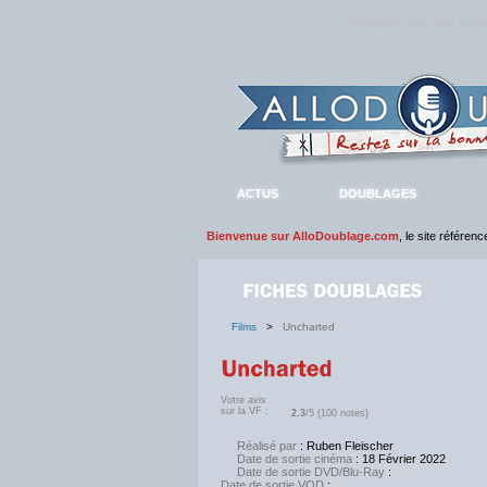
Rejoignez sans plus atte
ACTUS
DOUBLAGES
Bienvenue sur AlloDoublage.com
, le site référen
Films
>
Uncharted
Votre avis
sur la VF :
2.3
/5 (100 notes)
Réalisé par
: Ruben Fleischer
Date de sortie cinéma
: 18 Février 2022
Date de sortie DVD/Blu-Ray
:
NC
Date de sortie VOD
:
NC