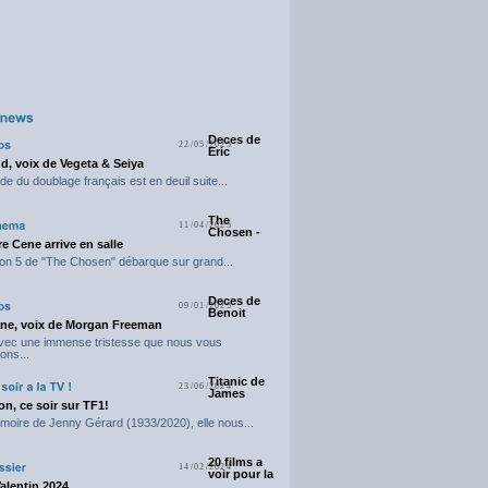
Deces de
22/05/2025
Eric
d, voix de Vegeta & Seiya
e du doublage français est en deuil suite...
The
11/04/2025
Chosen -
e Cene arrive en salle
on 5 de "The Chosen" débarque sur grand...
Deces de
09/01/2025
Benoit
ne, voix de Morgan Freeman
avec une immense tristesse que nous vous
ons...
Titanic de
23/06/2024
James
n, ce soir sur TF1!
moire de Jenny Gérard (1933/2020), elle nous...
20 films a
14/02/2024
voir pour la
Valentin 2024