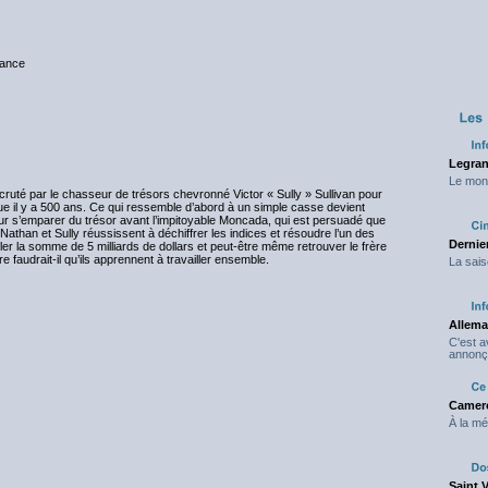
rance
Legran
Le mond
ecruté par le chasseur de trésors chevronné Victor « Sully » Sullivan pour
ue il y a 500 ans. Ce qui ressemble d’abord à un simple casse devient
ur s’emparer du trésor avant l’impitoyable Moncada, qui est persuadé que
Si Nathan et Sully réussissent à déchiffrer les indices et résoudre l’un des
Dernier
er la somme de 5 milliards de dollars et peut-être même retrouver le frère
audrait-il qu’ils apprennent à travailler ensemble.
La sais
Allema
C'est 
annonç
Camero
À la mé
Saint 