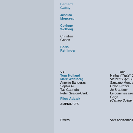
Bernard
Gabay
Jessica
Monceau
Corinne
Wellong
Christian
Gonon
Boris
Rehlinger
V.O
Rôle
Tom Holland
Nathan "
Nate
" 
Mark Wahlberg
Victor "
Sully
" Su
Antonio Banderas
Santiago Monc
Sophia Ali
Chloe Frazer
Tati Gabrielle
Jo Braddock
Peter Seaton-Clark
Le commissaire
Gage
Pilou Asbæk
(Caméo Scène p
AMBIANCES
Divers
Voix Additionnel