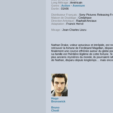
Long Métrage
: Américain
Genre
:
Action
-
Aventure
Durée
: 01h56
Distributeur Français
: Sony Pictures Releasing F
Maison de Doublage
: Cinéphase
Direction Artistique
: Raphaël Anciaux
Adaptation
: Franck Hervé
Mixage
: Jean-Charles Liozu
Nathan Drake, voleur astucieux et intrépide, est r
retrouver la fortune de Ferdinand Magellan, dispar
finalement une course effrénée autour du globe po
sa famille est l’héritière légitime de cette fortune. 
plus anciens mystères du monde, ils pourraient rafl
de Nathan, disparu depuis longtemps… mais encore f
Hugo
Brunswick
Bruno
Choël