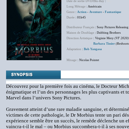
Date de sortie DVD/Blu-Ray
:
NC
Long Métrage
: Américain
Genre
:
Action
-
Aventure
-
Fantastique
Durée
: 01h45
Distributeur Français
: Sony Pictures Releasing
Maison de Doublage
: Dubbing Brothers
Direction Artistique
: Virginie Mery
(VF 2020)
Barbara Tissier
(Reshoots
Adaptation
:
Bob Yangasa
Mixage
: Nicolas Pointet
Découvrez pour la première fois au cinéma, le Docteur Mich
énigmatique et l’un des personnages les plus captivants et t
Marvel dans l’univers Sony Pictures.
Gravement atteint d’une rare maladie sanguine, et déterminé 
victimes de cette pathologie, le Dr Morbius tente un pari dé
expérience semble être un succès, le remède déclenche un eff
vaincra-t-il le mal – ou Morbius succombera-t-il à ses nouve