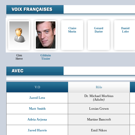
Claire
Gerard
Daniel
Morin
Darier
Lobe
Glen
Gilduin
Herve
Tissier
V.O
Rôle
Dr. Michael Morbius
Jared Leto
(Adulte)
Matt Smith
Loxias Crown
Adria Arjona
Martine Bancroft
Jared Harris
Emil Nikos