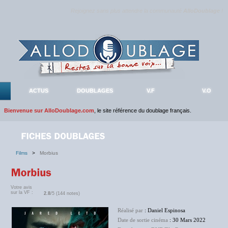
Rejoignez sans plus attendre la communauté
AlloDoublage
!
ACTUS
DOUBLAGES
V.F
V.O
Bienvenue sur AlloDoublage.com
, le site référence du doublage français.
Films
>
Morbius
Votre avis
sur la VF :
2.8
/5 (144 notes)
Réalisé par
: Daniel Espinosa
Date de sortie cinéma
: 30 Mars 2022