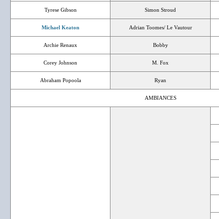
Tyrese Gibson
Simon Stroud
Michael Keaton
Adrian Toomes/ Le Vautour
Archie Renaux
Bobby
Corey Johnson
M. Fox
Abraham Popoola
Ryan
AMBIANCES