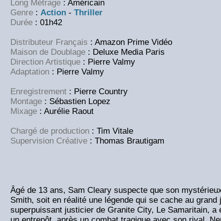
Long Métrage
: Américain
Genre
:
Action
-
Thriller
Durée
: 01h42
Distributeur Français
: Amazon Prime Vidéo
Maison de Doublage
: Deluxe Media Paris
Direction Artistique
: Pierre Valmy
Adaptation
: Pierre Valmy
Enregistrement
: Pierre Country
Montage
: Sébastien Lopez
Mixage
: Aurélie Raout
Chargé de production
: Tim Vitale
Supervision Créative
: Thomas Brautigam
Âgé de 13 ans, Sam Cleary suspecte que son mystérieux e
Smith, soit en réalité une légende qui se cache au grand jo
superpuissant justicier de Granite City, Le Samaritain, a
un entrepôt, après un combat tragique avec son rival, Ne