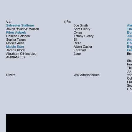
V.O
Rôle
Sylvester Stallone
Joe Smith
Ala
Javon "
Wanna
" Walton
Sam Cleary
Th
Pilou Asbæk
Cyrus
Bor
Dascha Polanco
Tiffany Cleary
Jul
Sophia Tatum
Sil
Ana
Moises Arias
Reza
Os
Martin Starr
Albert Casler
Be
Jared Odrick
Farshad
Fré
Abraham Clinkscales
Jace
Ben
AMBIANCES
Sh
Fra
Thi
Joh
Divers
Voix Additionnelles
Yan
Col
Fr
Sop
Gaë