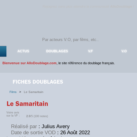
Rejoignez sans plus attendre la communauté
AlloDoublage
!
ACTUS
DOUBLAGES
V.F
V.O
Bienvenue sur AlloDoublage.com
, le site référence du doublage français.
Films
>
Le Samaritain
Votre avis
sur la VF :
2.0
/5 (100 notes)
Réalisé par
: Julius Avery
Date de sortie VOD
: 26 Août 2022