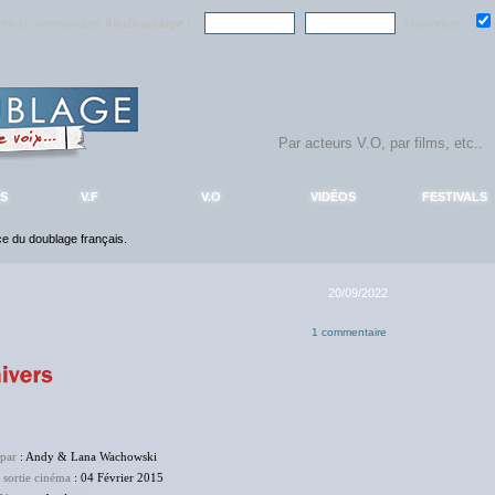
ndre la communauté
AlloDoublage
!
Mémoriser :
S
V.F
V.O
VIDÉOS
FESTIVALS
nce du doublage français.
20/09/2022
1 commentaire
 par
: Andy & Lana Wachowski
 sortie cinéma
: 04 Février 2015