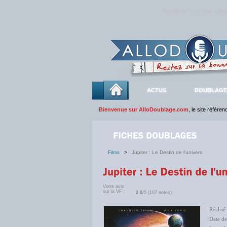
Rejoignez sans plus atte
ACTUS
DOUBLAGE
Bienvenue sur AlloDoublage.com
, le site référe
Films
>
Jupiter : Le Destin de l'univers
Votre avis
sur la VF :
2.0
/5 (107 notes)
Réalisé
Date de