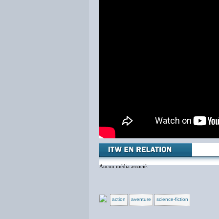
Aucun média associé.
action
aventure
science-fiction