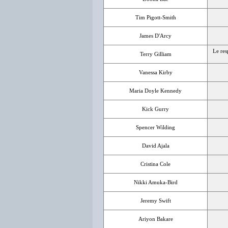
Tim Pigott-Smith
James D'Arcy
Le res
Terry Gilliam
Vanessa Kirby
Maria Doyle Kennedy
Kick Gurry
Spencer Wilding
David Ajala
Cristina Cole
Nikki Amuka-Bird
Jeremy Swift
Ariyon Bakare