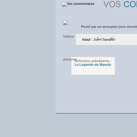
Posté par
un anonyme (non inscrit)
Adapt : JoÃ«l SavdiÃ©
Définition précédente :
La Legende de Manolo