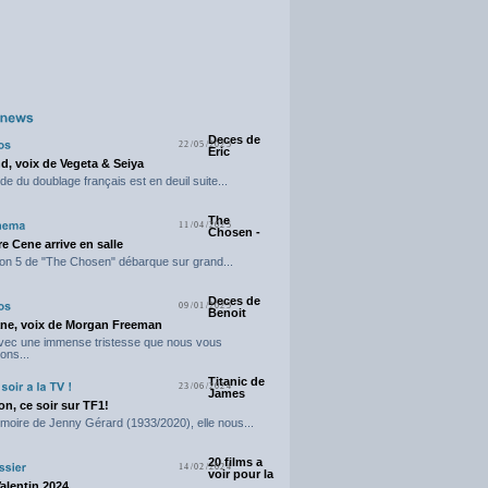
Deces de
22/05/2025
Eric
d, voix de Vegeta & Seiya
e du doublage français est en deuil suite...
The
11/04/2025
Chosen -
e Cene arrive en salle
on 5 de "The Chosen" débarque sur grand...
Deces de
09/01/2025
Benoit
ne, voix de Morgan Freeman
avec une immense tristesse que nous vous
ons...
Titanic de
23/06/2024
James
n, ce soir sur TF1!
moire de Jenny Gérard (1933/2020), elle nous...
20 films a
14/02/2024
voir pour la
Valentin 2024