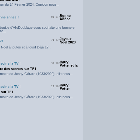
our du 14 Février 2024, Cupidon nous...
Bonne
01/01/2024
Annee
'équipe d'AlloDoublage vous souhaite une bonne et
e...
Joyeux
24/12/2023
Noel 2023
Noël à toutes et à tous! Déjà 12...
Harry
31/10/2023
Potter et la
e des secrets sur TF1
moire de Jenny Gérard (1933/2020), elle nous...
Harry
23/10/2023
Potter
t sur TF1
moire de Jenny Gérard (1933/2020), elle nous...