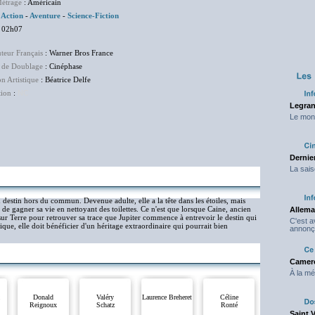
étrage
: Américain
Action
-
Aventure
-
Science-Fiction
 02h07
uteur Français
: Warner Bros France
 de Doublage
: Cinéphase
on Artistique
: Béatrice Delfe
tion
:
NC
Legran
Le mond
Dernier
La sais
n destin hors du commun. Devenue adulte, elle a la tête dans les étoiles, mais
 de gagner sa vie en nettoyant des toilettes. Ce n'est que lorsque Caine, ancien
Allema
ur Terre pour retrouver sa trace que Jupiter commence à entrevoir le destin qui
C'est 
ique, elle doit bénéficier d'un héritage extraordinaire qui pourrait bien
annonç
Camero
À la mé
Donald
Valéry
Laurence Breheret
Céline
Reignoux
Schatz
Ronté
Saint 