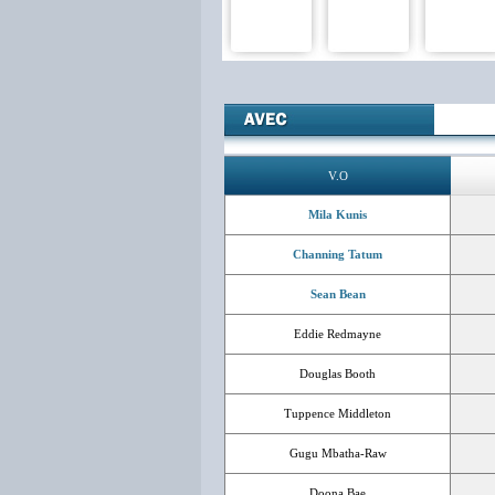
V.O
Mila Kunis
Channing Tatum
Sean Bean
Eddie Redmayne
Douglas Booth
Tuppence Middleton
Gugu Mbatha-Raw
Doona Bae