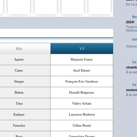
En ce j
2024!
Toute l
heureus
Joyeux 
Rôle
V.F
Jupiter
Marjorie Frantz
chambr
Caine
Axel Kiener
À la mé
Stinger
François-Eric Gendron
revien
Balem
Donald Reignoux
À la mé
Titus
Valéry Schatz
Kalique
Laurence Breheret
Famulus
Céline Ronté
Razo
Geneviève Doang