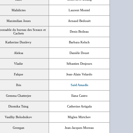
Malidictes
Laurent Montel
Maximilian Jones
Arnaud Bedouët
ponsable du bureau des Sceaux et
Denis Boileau
Cachets
Katherine Dunlevy
Barbara Kelsch
Aleksa
Danièle Douet
Vladie
Sébastien Desjours
Falque
Jean-Alain Velardo
Ibis
Saïd Amadis
Gemma Chatterjee
Ilana Castro
Diomika Tsing
Catherine Artigala
Vasilliy Bolodnikov
Miglen Mirtchev
Greegan
Jean-Jacques Moreau