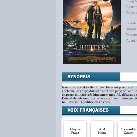
Long M
Genre
:
Durée
:
Distrib
Maison
Directi
Adapta
Née sous un ciel étoilé, Jupiter Jones est promise à u
enchaîne les coups durs et n'a d'autre perspective que
chasseur militaire génétiquement modifié, débarque s
l'attend depuis toujours : grâce à son empreinte génét
bouleverser l'équilibre du cosmos…
Marjorie
Axel
François-Eric
Frantz
Kiener
Gendron