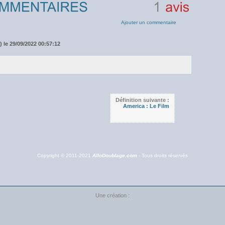
1
avis
Ajouter un commentaire
 le 29/09/2022 00:57:12
Définition suivante :
America : Le Film
Copyright © 2011-2021
AlloDoublage.com
- Tous droits réservés
Une création :