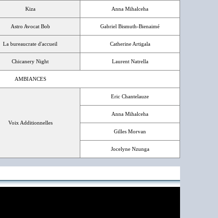
Kiza
Anna Mihalceha
Astro Avocat Bob
Gabriel Bismuth-Bienaimé
La bureaucrate d'accueil
Catherine Artigala
Chicanery Night
Laurent Natrella
AMBIANCES
Eric Chantelauze
Anna Mihalceha
Voix Additionnelles
Gilles Morvan
Jocelyne Nzunga