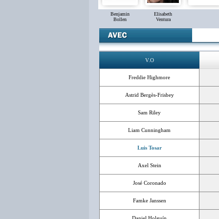
Benjamin
Elisabeth
Bollen
Ventura
V.O
Freddie Highmore
Astrid Bergès-Frisbey
Sam Riley
Liam Cunningham
Luis Tosar
Axel Stein
José Coronado
Famke Janssen
Daniel Holguín