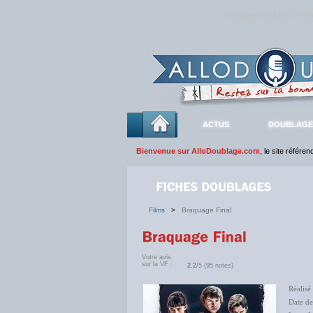
Rejoignez sans plus atte
ACTUS
DOUBLAGE
Bienvenue sur AlloDoublage.com
, le site référe
Films
>
Braquage Final
Votre avis
sur la VF :
2.2
/5 (95 notes)
Réalisé
Date d