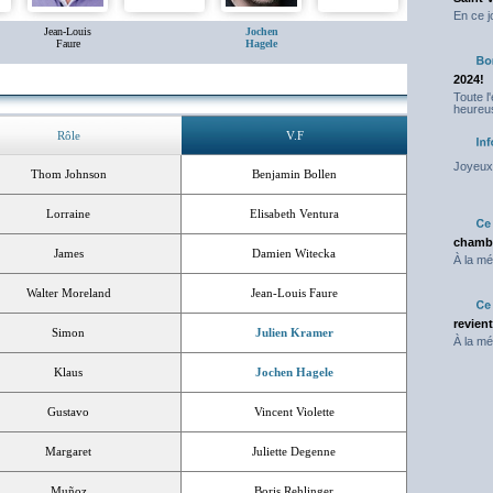
En ce j
Jean-Louis
Jochen
Faure
Hagele
2024!
Toute l
heureus
Rôle
V.F
Joyeux 
Thom Johnson
Benjamin Bollen
Lorraine
Elisabeth Ventura
chambr
James
Damien Witecka
À la mé
Walter Moreland
Jean-Louis Faure
revien
Simon
Julien Kramer
À la mé
Klaus
Jochen Hagele
Gustavo
Vincent Violette
Margaret
Juliette Degenne
Muñoz
Boris Rehlinger