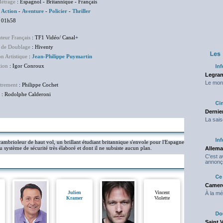
étrage
: Espagnol - Britannique - Français
:
Action
-
Aventure
-
Policier
-
Thriller
 01h58
uteur Français
: TF1 Vidéo/ Canal+
 de Doublage
: Hiventy
on Artistique
:
Jean-Philippe Puymartin
tion
: Igor Conroux
Legran
Le mond
trement
: Philippe Cochet
: Rodolphe Calderoni
Dernier
La sais
mbrioleur de haut vol, un brillant étudiant britannique s'envole pour l'Espagne
système de sécurité très élaboré et dont il ne subsiste aucun plan.
Allema
C'est 
annonç
Camero
Julien
Vincent
À la mé
Kramer
Violette
Saint 