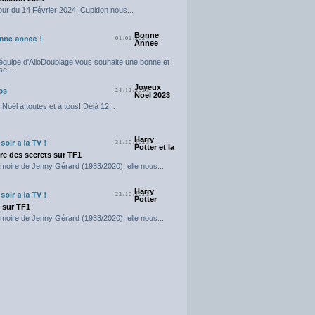
our du 14 Février 2024, Cupidon nous...
Bonne
01/01/2024
Annee
'équipe d'AlloDoublage vous souhaite une bonne et
e...
Joyeux
24/12/2023
Noel 2023
Noël à toutes et à tous! Déjà 12...
Harry
31/10/2023
Potter et la
e des secrets sur TF1
moire de Jenny Gérard (1933/2020), elle nous...
Harry
23/10/2023
Potter
t sur TF1
moire de Jenny Gérard (1933/2020), elle nous...