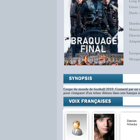
Long M
Genre
Durée
:
Distrib
Maison
Directi
Adapta
Enregis
Mixage
Coupe du monde de football 2010. Contacté par un ca
pour s'emparer d'un trésor détenu dans une banque au 
Damien
Witecka