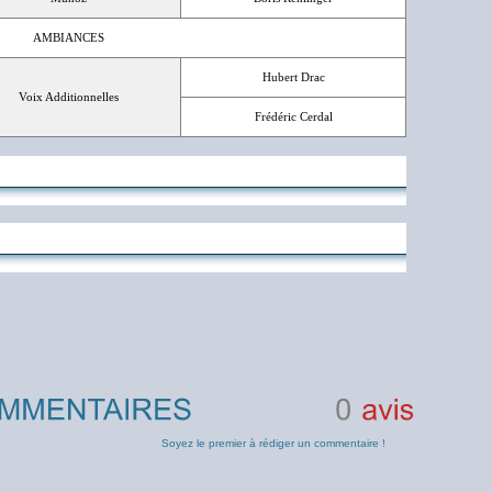
AMBIANCES
Hubert Drac
Voix Additionnelles
Frédéric Cerdal
0
avis
Soyez le premier à rédiger un commentaire !