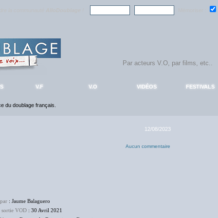
ndre la communauté
AlloDoublage
!
Mémoriser :
S
V.F
V.O
VIDÉOS
FESTIVALS
nce du doublage français.
12/08/2023
Aucun commentaire
 par
: Jaume Balaguero
e sortie VOD
: 30 Avril 2021