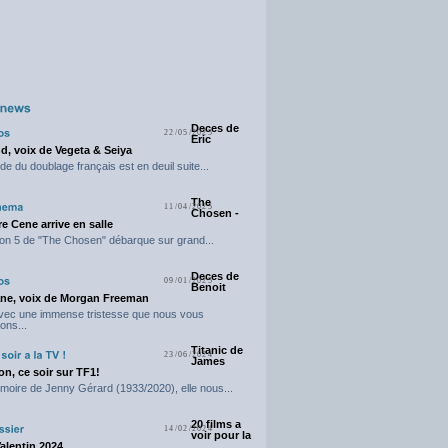
Deces de
22/05/2025
Eric
d, voix de Vegeta & Seiya
e du doublage français est en deuil suite...
The
11/04/2025
Chosen -
e Cene arrive en salle
on 5 de "The Chosen" débarque sur grand...
Deces de
09/01/2025
Benoit
ne, voix de Morgan Freeman
avec une immense tristesse que nous vous
ons...
Titanic de
23/06/2024
James
n, ce soir sur TF1!
moire de Jenny Gérard (1933/2020), elle nous...
20 films a
14/02/2024
voir pour la
Valentin 2024