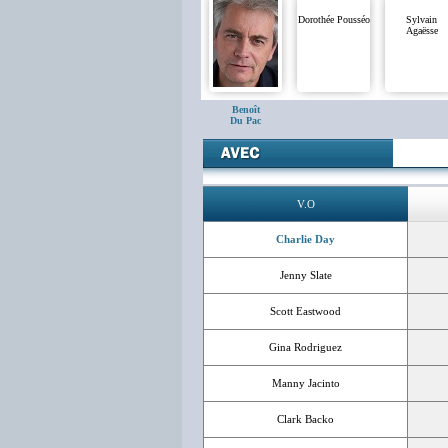
Dorothée Pousséo
Sylvain
Agaësse
Benoît
Du Pac
V.O
Charlie Day
Jenny Slate
Scott Eastwood
Gina Rodriguez
Manny Jacinto
Clark Backo