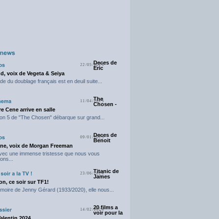
Deces de
22/05/2025
Eric
d, voix de Vegeta & Seiya
e du doublage français est en deuil suite...
The
11/04/2025
Chosen -
e Cene arrive en salle
on 5 de "The Chosen" débarque sur grand...
Deces de
09/01/2025
Benoit
ne, voix de Morgan Freeman
avec une immense tristesse que nous vous
ons...
Titanic de
23/06/2024
James
n, ce soir sur TF1!
moire de Jenny Gérard (1933/2020), elle nous...
20 films a
14/02/2024
voir pour la
Valentin 2024