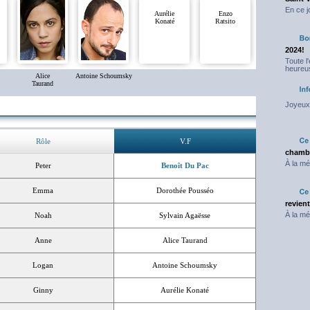
En ce j
Aurélie
Enzo
Konaté
Ratsito
2024!
Toute l
heureus
Alice
Antoine Schoumsky
Taurand
Joyeux 
Rôle
V.F
chambr
À la mé
Peter
Benoît Du Pac
Emma
Dorothée Pousséo
revien
À la mé
Noah
Sylvain Agaësse
Anne
Alice Taurand
Logan
Antoine Schoumsky
Ginny
Aurélie Konaté