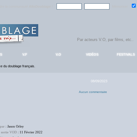
ndre la communauté
AlloDoublage
!
Mémoriser :
S
V.F
V.O
VIDÉOS
FESTIVALS
nce du doublage français.
08/09/2023
Aucun commentaire
 par
: Jason Orley
e sortie VOD
: 11 Février 2022