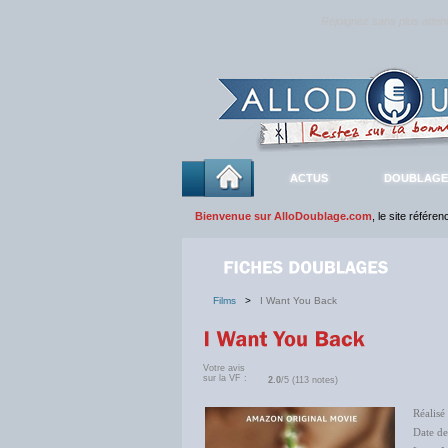
Rejoignez sans plus atte
ACTUS
DOUBLAGE
Bienvenue sur AlloDoublage.com
, le site référe
Films
>
I Want You Back
Votre avis
sur la VF :
2.0
/5 (113 notes)
Réalisé
Date d