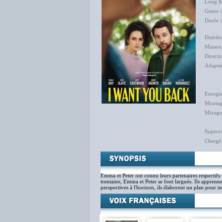
Long M
Genre
Durée
:
Distrib
Maison
Directi
Adapta
Laët
Enregis
Monta
Mixage
Supervi
Chargé
Emma et Peter ont connu leurs partenaires respectifs tr
trentaine, Emma et Peter se font largués. Ils apprenne
perspectives à l'horizon, ils élaborent un plan pour me