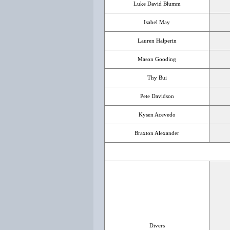
Luke David Blumm
Isabel May
Lauren Halperin
Mason Gooding
Thy Bui
Pete Davidson
Kysen Acevedo
Braxton Alexander
Divers