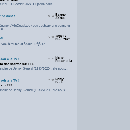
our du 14 Février 2024, Cupidon nous...
Bonne
01/01/2024
Annee
'équipe d'AlloDoublage vous souhaite une bonne et
e...
Joyeux
24/12/2023
Noel 2023
Noël à toutes et à tous! Déjà 12...
Harry
31/10/2023
Potter et la
e des secrets sur TF1
moire de Jenny Gérard (1933/2020), elle nous...
Harry
23/10/2023
Potter
t sur TF1
moire de Jenny Gérard (1933/2020), elle nous...