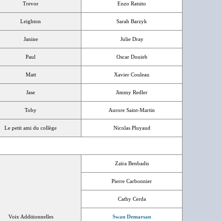
Trevor
Enzo Ratsito
Leighton
Sarah Barzyk
Janine
Julie Dray
Paul
Oscar Douieb
Matt
Xavier Couleau
Jase
Jimmy Redler
Toby
Aurore Saint-Martin
Le petit ami du collège
Nicolas Pluyaud
Zaïra Benbadis
Pierre Carbonnier
Cathy Cerda
Voix Additionnelles
Swan Demarsan