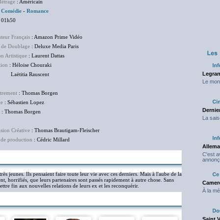
étrage
: Américain
:
Comédie
-
Romance
 01h50
uteur Français
: Amazon Prime Vidéo
 de Doublage
: Deluxe Media Paris
on Artistique
: Laurent Dattas
tion
: Héloise Chouraki
Legran
itia Rauscent
Le mond
trement
: Thomas Borgen
ge
: Sébastien Lopez
Dernier
: Thomas Borgen
La sais
sion Créative
: Thomas Brautigam-Fleischer
 de production
: Cédric Millard
Allema
C'est 
annonç
ès jeunes. Ils pensaient faire toute leur vie avec ces derniers. Mais à l'aube de la
nt, horrifiés, que leurs partenaires sont passés rapidement à autre chose. Sans
Camero
ttre fin aux nouvelles relations de leurs ex et les reconquérir.
À la mé
Saint 