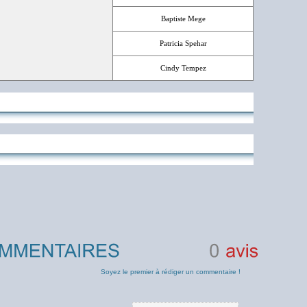
Baptiste Mege
Patricia Spehar
Cindy Tempez
0
avis
Soyez le premier à rédiger un commentaire !