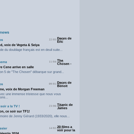
Deces de
22/05/2025
Eric
d, voix de Vegeta & Seiya
e du doublage français est en deuil suite...
The
11/04/2025
Chosen -
e Cene arrive en salle
on 5 de "The Chosen" débarque sur grand...
Deces de
09/01/2025
Benoit
ne, voix de Morgan Freeman
avec une immense tristesse que nous vous
ons...
Titanic de
23/06/2024
James
n, ce soir sur TF1!
moire de Jenny Gérard (1933/2020), elle nous...
20 films a
14/02/2024
voir pour la
Valentin 2024