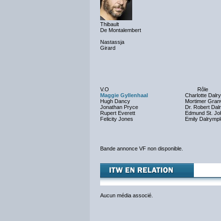
Thibault
De Montalembert
Nastassja
Girard
V.O
Rôle
Maggie Gyllenhaal
Charlotte Dalr
Hugh Dancy
Mortimer Granv
Jonathan Pryce
Dr. Robert Dal
Rupert Everett
Edmund St. J
Felicity Jones
Emily Dalrympl
Bande annonce VF non disponible.
Aucun média associé.