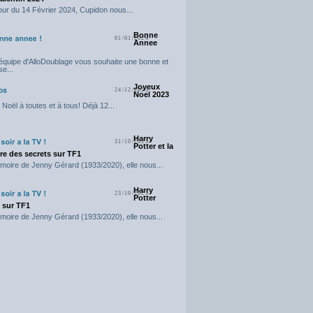
our du 14 Février 2024, Cupidon nous...
Bonne
01/01/2024
Annee
'équipe d'AlloDoublage vous souhaite une bonne et
e...
Joyeux
24/12/2023
Noel 2023
Noël à toutes et à tous! Déjà 12...
Harry
31/10/2023
Potter et la
e des secrets sur TF1
moire de Jenny Gérard (1933/2020), elle nous...
Harry
23/10/2023
Potter
t sur TF1
moire de Jenny Gérard (1933/2020), elle nous...