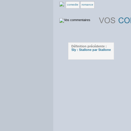
comedie
romance
Définition précédente :
Sly : Stallone par Stallone