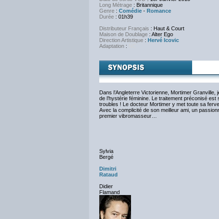
Long Métrage
: Britannique
Genre
:
Comédie
-
Romance
Durée
: 01h39
Distributeur Français
: Haut & Court
Maison de Doublage
: Alter Ego
Direction Artistique
:
Hervé Icovic
Adaptation
:
NC
Dans l’Angleterre Victorienne, Mortimer Granville,
de l’hystérie féminine. Le traitement préconisé est 
troubles ! Le docteur Mortimer y met toute sa ferv
Avec la complicité de son meilleur ami, un passionné
premier vibromasseur…
Sylvia
Bergé
Dimitri
Rataud
Didier
Flamand