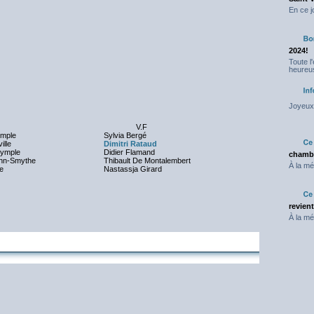
En ce j
2024!
Toute l
heureus
Joyeux 
V.F
ymple
Sylvia Bergé
ille
Dimitri Rataud
rymple
Didier Flamand
chambr
ohn-Smythe
Thibault De Montalembert
À la mé
e
Nastassja Girard
revien
À la mé