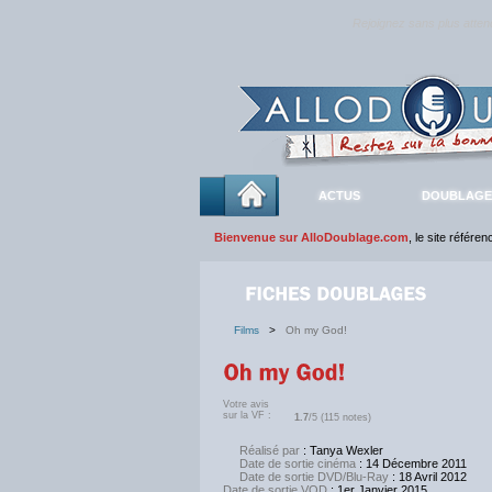
Rejoignez sans plus atte
ACTUS
DOUBLAGE
Bienvenue sur AlloDoublage.com
, le site référe
Films
>
Oh my God!
Votre avis
sur la VF :
1.7
/5 (115 notes)
Réalisé par
: Tanya Wexler
Date de sortie cinéma
: 14 Décembre 2011
Date de sortie DVD/Blu-Ray
: 18 Avril 2012
Date de sortie VOD
: 1er Janvier 2015