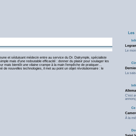
Legran
Le mond
 jeune et séduisant médecin entre au service du Dr. Dalrymple, spécialiste
simple mais d’une redoutable efficacité : donner du plaisir pour soulager les
eur mais bientôt une vilaine crampe à la main l’empêche de pratiquer…
Dernier
 de nouvelles technologies, il met au point un objet révolutionnaire : le
La sais
Allema
C'est 
annonç
Camero
À la mé
Saint 