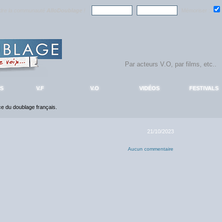
ndre la communauté
AlloDoublage
!
Mémoriser :
S
V.F
V.O
VIDÉOS
FESTIVALS
nce du doublage français.
21/10/2023
Aucun commentaire