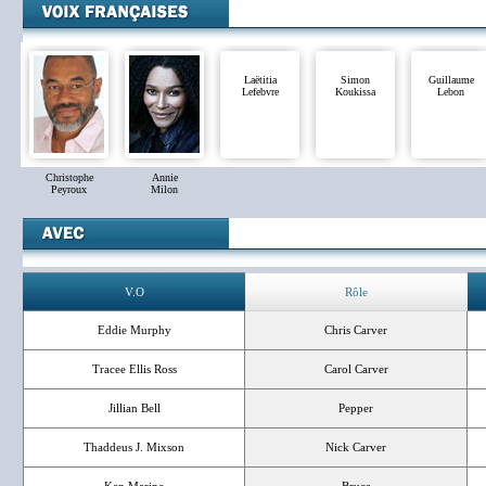
Laëtitia
Simon
Guillaume
Lefebvre
Koukissa
Lebon
Christophe
Annie
Peyroux
Milon
V.O
Rôle
Eddie Murphy
Chris Carver
Tracee Ellis Ross
Carol Carver
Jillian Bell
Pepper
Thaddeus J. Mixson
Nick Carver