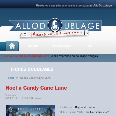
Rejoignez sans plus attendre la communauté
AlloDoublage
!
ACTUS
DOUBLAGES
V.F
Bienvenue sur AlloDoublage.com
, le site référence du doublage français.
Films
>
Noel a Candy Cane Lane
Votre avis
sur la VF :
2.3
/5 (287 notes)
Réalisé par
: Reginald Hudlin
Date de sortie VOD
: 1er Décembre 2023