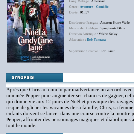
Long Métrage
: Américain
Genre
:
Aventure
-
Comédie
Durée
: 01h57
Distributeur Français
: Amazon Prime Vidéo
Maison de Doublage
: Symphonia Films
Direction Artistique
: Valérie Siclay
Adaptation
:
Bob Yangasa
Supervision Créative
: Lori Rault
Après que Chris ait conclu par inadvertance un accord avec 
nommée Pepper pour augmenter ses chances de gagner, celle-
qui donne vie aux 12 jours de Noël et provoque des ravages d
risque de gâcher les vacances de sa famille, Chris, sa femme 
enfants doivent se lancer dans une course contre la montre po
Pepper, affronter des personnages magiques et diaboliques 
tout le monde.