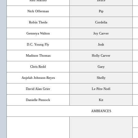
Ken Marino
Bruce
Nick Offerman
Pip
Robin Thede
Cordelia
Genneya Walton
Joy Carver
D.C. Young Fly
Josh
Madison Thomas
Holly Carver
Chris Redd
Gary
Anjelah Johnson-Reyes
Shelly
David Alan Grier
Le Père Noël
Danielle Pinnock
Kit
AMBIANCES