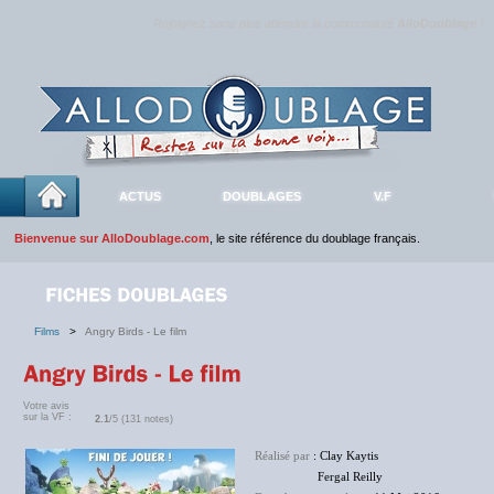
Rejoignez sans plus attendre la communauté
AlloDoublage
!
ACTUS
DOUBLAGES
V.F
Bienvenue sur AlloDoublage.com
, le site référence du doublage français.
Films
>
Angry Birds - Le film
Votre avis
sur la VF :
2.1
/5 (131 notes)
Réalisé par
: Clay Kaytis
Fergal Reilly