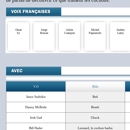
de parias de découvrir ce que trament les cochons.
Omar
Serge
Julien
Michel
Audrey
Sy
Biavan
Crampon
Papineschi
Lamy
V.O
Rôle
Jason Sudeikis
Red
Danny McBride
Bomb
Josh Gad
Chuck
Bill Hader
Leonard, le cochon barbu