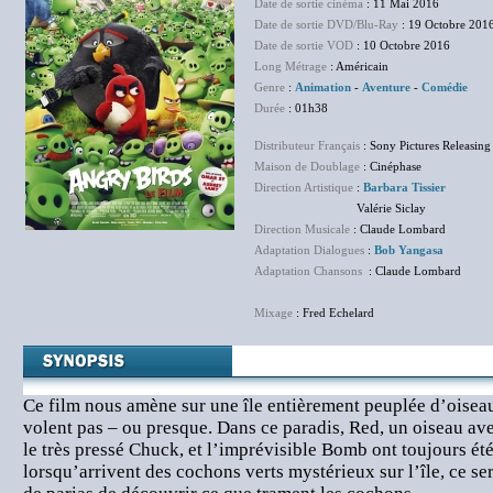
Date de sortie cinéma
: 11 Mai 2016
Date de sortie DVD/Blu-Ray
: 19 Octobre 201
Date de sortie VOD
: 10 Octobre 2016
Long Métrage
: Américain
Genre
:
Animation
-
Aventure
-
Comédie
Durée
: 01h38
Distributeur Français
: Sony Pictures Releasing
Maison de Doublage
: Cinéphase
Direction Artistique
:
Barbara Tissier
Valérie Siclay
Direction Musicale
: Claude Lombard
Adaptation Dialogues
:
Bob Yangasa
Adaptation Chansons
: Claude Lombard
Mixage
: Fred Echelard
Ce film nous amène sur une île entièrement peuplée d’oisea
volent pas – ou presque. Dans ce paradis, Red, un oiseau av
le très pressé Chuck, et l’imprévisible Bomb ont toujours été
lorsqu’arrivent des cochons verts mystérieux sur l’île, ce se