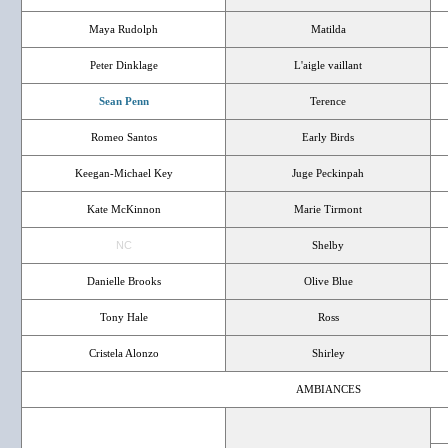
Maya Rudolph
Matilda
Peter Dinklage
L'aigle vaillant
Sean Penn
Terence
Romeo Santos
Early Birds
Keegan-Michael Key
Juge Peckinpah
Kate McKinnon
Marie Tirmont
NC
Shelby
Danielle Brooks
Olive Blue
Tony Hale
Ross
Cristela Alonzo
Shirley
AMBIANCES