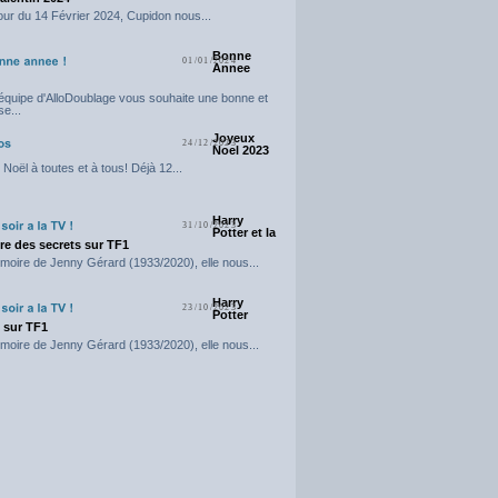
our du 14 Février 2024, Cupidon nous...
Bonne
01/01/2024
Annee
'équipe d'AlloDoublage vous souhaite une bonne et
e...
Joyeux
24/12/2023
Noel 2023
Noël à toutes et à tous! Déjà 12...
Harry
31/10/2023
Potter et la
e des secrets sur TF1
moire de Jenny Gérard (1933/2020), elle nous...
Harry
23/10/2023
Potter
t sur TF1
moire de Jenny Gérard (1933/2020), elle nous...