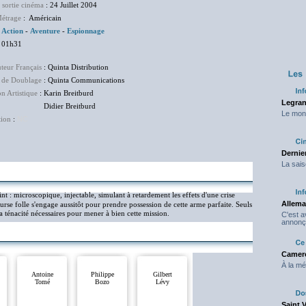
 sortie cinéma
: 24 Juillet 2004
étrage
: Américain
:
Action
-
Aventure
-
Espionnage
 01h31
uteur Français
: Quinta Distribution
 de Doublage
: Quinta Communications
on Artistique
: Karin Breitburd
Legran
ier Breitburd
Le mond
tion
:
NC
Dernier
La sais
t : microscopique, injectable, simulant à retardement les effets d'une crise
Allema
urse folle s'engage aussitôt pour prendre possession de cette arme parfaite. Seuls
la ténacité nécessaires pour mener à bien cette mission.
C'est 
annonç
Camero
À la mé
Antoine
Philippe
Gilbert
Tomé
Bozo
Lévy
Saint 