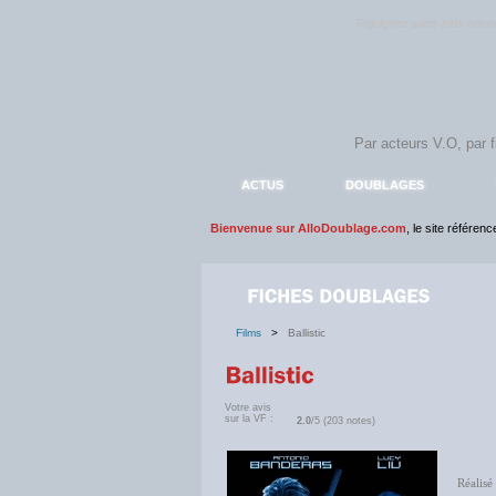
Rejoignez sans plus atte
ACTUS
DOUBLAGES
Bienvenue sur AlloDoublage.com
, le site référen
Films
>
Ballistic
Votre avis
sur la VF :
2.0
/5 (203 notes)
Réalisé