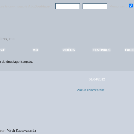
ndre la communauté
AlloDoublage
!
Mémoriser :
V.F
V.O
VIDÉOS
FESTIVALS
FAC
ce du doublage français.
01/04/2012
Aucun commentaire
 par
: Wych Kaosayananda