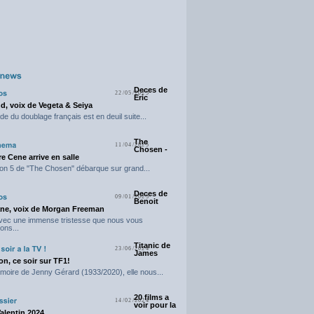
Deces de
22/05/2025
Eric
d, voix de Vegeta & Seiya
e du doublage français est en deuil suite...
The
11/04/2025
Chosen -
e Cene arrive en salle
on 5 de "The Chosen" débarque sur grand...
Deces de
09/01/2025
Benoit
ne, voix de Morgan Freeman
avec une immense tristesse que nous vous
ons...
Titanic de
23/06/2024
James
n, ce soir sur TF1!
moire de Jenny Gérard (1933/2020), elle nous...
20 films a
14/02/2024
voir pour la
Valentin 2024