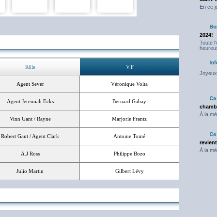
En ce j
2024!
Toute l
heureus
Rôle
V.F
Joyeux 
Agent Sever
Véronique Volta
Agent Jeremiah Ecks
Bernard Gabay
chambr
À la mé
Vinn Gant / Rayne
Marjorie Frantz
Robert Gant / Agent Clark
Antoine Tomé
revien
À la mé
A.J Ross
Philippe Bozo
Julio Martin
Gilbert Lévy