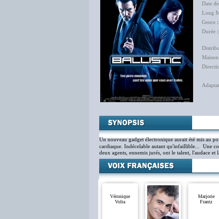
Date de
Long M
Genre
Durée
:
Distrib
Maison
Directi
Did
Adapta
Un nouveau gadget électronique aurait été mis au poin
cardiaque. Indécelable autant qu'infaillible... Une co
deux agents, ennemis jurés, ont le talent, l'audace et 
Véronique
Marjorie
Volta
Frantz