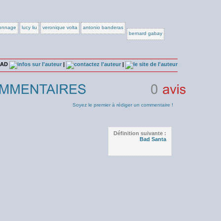
onnage
lucy liu
veronique volta
antonio banderas
bernard gabay
n AD
|
|
0
avis
Soyez le premier à rédiger un commentaire !
Définition suivante :
Bad Santa