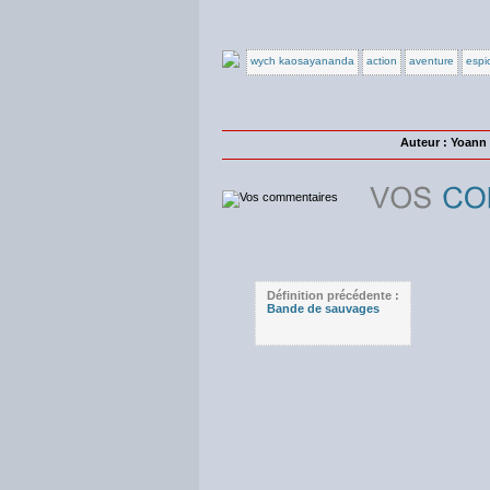
wych kaosayananda
action
aventure
espi
Auteur : Yoan
Définition précédente :
Bande de sauvages