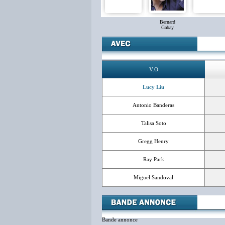
Bernard
Gabay
V.O
Lucy Liu
Antonio Banderas
Talisa Soto
Gregg Henry
Ray Park
Miguel Sandoval
Bande annonce