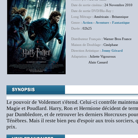
Date de sortie cinéma
: 24 Novembre 2010
Date de sortie DVD/Blu-Ray
:
Long Métrage
: Américain - Britannique
Genre
:
Action
-
Aventure
-
Fantastique
Durée
: 02h25
Distributeur Français
: Warner Bros France
Maison de Doublage
: Cinéphase
Direction Artistique
:
Jenny Gérard
Adaptation
: Juliette Vigouroux
Alain Cassard
Le pouvoir de Voldemort s'étend. Celui-ci contrôle maintenan
Magie et Poudlard. Harry, Ron et Hermione décident de term
par Dumbledore, et de retrouver les derniers Horcruxes pour
Ténèbres. Mais il reste bien peu d'espoir aux trois sorciers, q
prix.