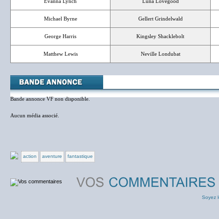
Evanna Lynch
Luna Lovegood
Michael Byrne
Gellert Grindelwald
George Harris
Kingsley Shacklebolt
Matthew Lewis
Neville Londubat
Bande annonce VF non disponible.
Aucun média associé.
action
aventure
fantastique
Soyez l