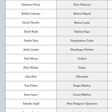
Clémence Poésy
Fleur Delacour
Robbie Coltrane
Rubeus Hagrid
David Thewlis
Remus Lupin
David Ryall
Elphias Doge
Natalia Tena
Nymphadora Tonks
Andy Linden
Mondingus Fletcher
Nick Moran
Scabior
Peter Mullan
Yaxley
John Hurt
Ollivander
Tom Felton
Drago Malefoy
Jason Isaacs
Lucius Malefoy
Timothy Spall
Peter Pettigrow/ Queudver