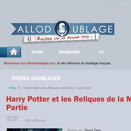
Rejoignez sans plus attendre la communauté
AlloDoublage
!
ACTUS
DOUBLAGES
V.F
Bienvenue sur AlloDoublage.com
, le site référence du doublage français.
Films
>
Harry Potter et les Reliques de la Mort - 1ere Partie
Votre avis
sur la VF :
4.2
/5 (689 notes)
Réalisé par
: David Yates