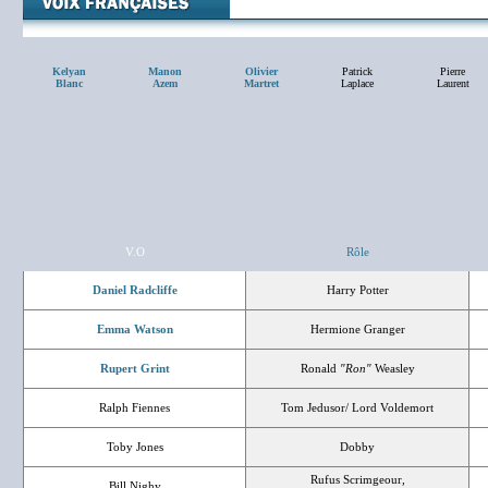
Kelyan
Manon
Olivier
Patrick
Pierre
Blanc
Azem
Martret
Laplace
Laurent
V.O
Rôle
Daniel Radcliffe
Harry Potter
Emma Watson
Hermione Granger
Rupert Grint
Ronald
"Ron"
Weasley
Ralph Fiennes
Tom Jedusor/ Lord Voldemort
Toby Jones
Dobby
Rufus Scrimgeour,
Bill Nighy