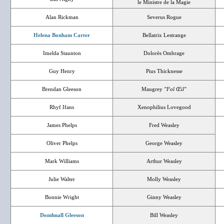
le Ministre de la Magie
Alan Rickman
Severus Rogue
Helena Bonham Carter
Bellatrix Lestrange
Imelda Staunton
Dolorès Ombrage
Guy Henry
Pius Thicknesse
Brendan Gleeson
Maugrey
"Fol Œil"
Rhyf Ifans
Xenophilius Lovegood
James Phelps
Fred Weasley
Oliver Phelps
George Weasley
Mark Williams
Arthur Weasley
Julie Walter
Molly Weasley
Bonnie Wright
Ginny Weasley
Domhnall Gleeson
Bill Weasley