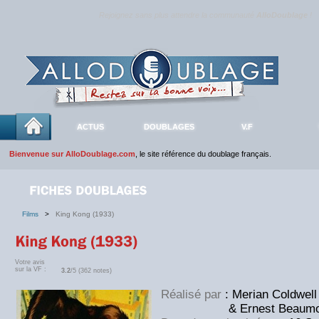
Rejoignez sans plus attendre la communauté
AlloDoublage
!
ACTUS
DOUBLAGES
V.F
Bienvenue sur AlloDoublage.com
, le site référence du doublage français.
Films
>
King Kong (1933)
Votre avis
sur la VF :
3.2
/5 (362 notes)
Réalisé par
: Merian Coldwell
& Ernest Beaumont 