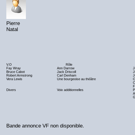
Pierre
Natal
V.O
Rôle
Fay Wray
Ann Darrow
J
Bruce Cabot
Jack Driscoll
J
Robert Armstrong
Carl Denham
J
Vera Lewis
Une bourgeoise au théâtre
O
C
F
Divers
Voix additionnelles
P
A
G
Bande annonce VF non disponible.