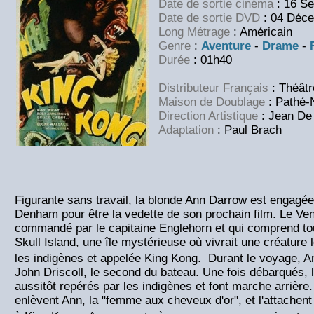
Date de sortie cinéma
: 16 S
Date de sortie DVD
: 04 Déc
Long Métrage
: Américain
Genre
:
Aventure
-
Drame
-
Durée
: 01h40
Distributeur Français
: Théâtr
Maison de Doublage
: Pathé-
Direction Artistique
: Jean De
Adaptation
: Paul Brach
Figurante sans travail, la blonde Ann Darrow est engagée 
Denham pour être la vedette de son prochain film. Le Ven
commandé par le capitaine Englehorn et qui comprend tout
Skull Island, une île mystérieuse où vivrait une créature
les indigènes et appelée King Kong. Durant le voyage,
John Driscoll, le second du bateau. Une fois débarqués, 
aussitôt repérés par les indigènes et font marche arrière
enlèvent Ann, la "femme aux cheveux d'or", et l'attachent p