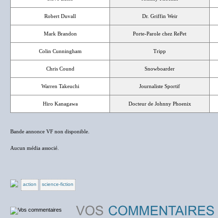
Robert Duvall
Dr. Griffin Weir
Mark Brandon
Porte-Parole chez RePet
Colin Cunningham
Tripp
Chris Cound
Snowboarder
Warren Takeuchi
Journaliste Sportif
Hiro Kanagawa
Docteur de Johnny Phoenix
Bande annonce VF non disponible.
Aucun média associé.
action
science-fiction