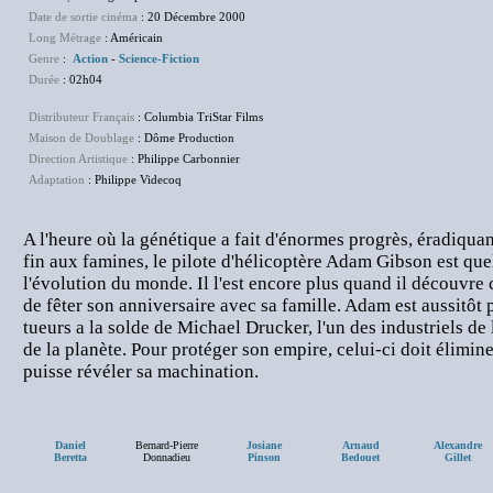
Date de sortie cinéma
: 20 Décembre 2000
Long Métrage
: Américain
Genre
:
Action
-
Science-Fiction
Durée
: 02h04
Distributeur Français
: Columbia TriStar Films
Maison de Doublage
: Dôme Production
Direction Artistique
: Philippe Carbonnier
Adaptation
: Philippe Videcoq
A l'heure où la génétique a fait d'énormes progrès, éradiquan
fin aux famines, le pilote d'hélicoptère Adam Gibson est qu
l'évolution du monde. Il l'est encore plus quand il découvre 
de fêter son anniversaire avec sa famille. Adam est aussitôt 
tueurs a la solde de Michael Drucker, l'un des industriels de 
de la planète. Pour protéger son empire, celui-ci doit élimin
puisse révéler sa machination.
Daniel
Bernard-Pierre
Josiane
Arnaud
Alexandre
Beretta
Donnadieu
Pinson
Bedouet
Gillet