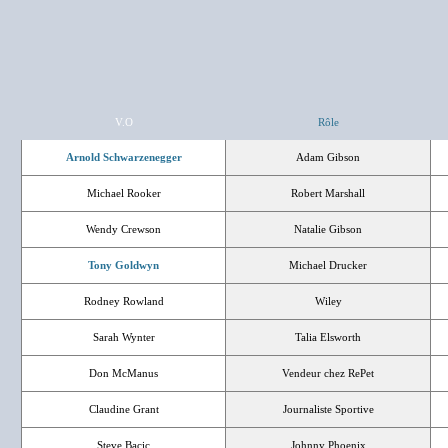
V.O
Rôle
Arnold Schwarzenegger
Adam Gibson
Michael Rooker
Robert Marshall
Wendy Crewson
Natalie Gibson
Tony Goldwyn
Michael Drucker
Rodney Rowland
Wiley
Sarah Wynter
Talia Elsworth
Don McManus
Vendeur chez RePet
Claudine Grant
Journaliste Sportive
Steve Bacic
Johnny Phoenix