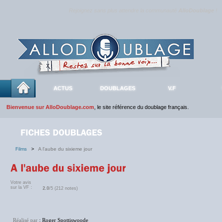
Rejoignez sans plus attendre la communauté
AlloDoublage
!
ACTUS
DOUBLAGES
V.F
Bienvenue sur AlloDoublage.com
, le site référence du doublage français.
Films
>
A l'aube du sixieme jour
Votre avis
sur la VF :
2.0
/5 (212 notes)
Réalisé par
: Roger Spottiswoode