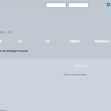
ndre la communauté
AlloDoublage
!
Mémoriser :
S
V.F
V.O
VIDÉOS
FESTIVALS
nce du doublage français.
22/07/2012
Aucun commentaire
ance