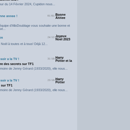
our du 14 Février 2024, Cupidon nous...
Bonne
01/01/2024
Annee
'équipe d'AlloDoublage vous souhaite une bonne et
e...
Joyeux
24/12/2023
Noel 2023
Noël à toutes et à tous! Déjà 12...
Harry
31/10/2023
Potter et la
e des secrets sur TF1
moire de Jenny Gérard (1933/2020), elle nous...
Harry
23/10/2023
Potter
t sur TF1
moire de Jenny Gérard (1933/2020), elle nous...