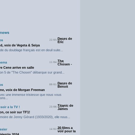
Deces de
22/05/2025
Eric
d, voix de Vegeta & Seiya
e du doublage français est en deuil suite...
The
11/04/2025
Chosen -
e Cene arrive en salle
on 5 de "The Chosen" débarque sur grand...
Deces de
09/01/2025
Benoit
ne, voix de Morgan Freeman
avec une immense tristesse que nous vous
ons...
Titanic de
23/06/2024
James
n, ce soir sur TF1!
moire de Jenny Gérard (1933/2020), elle nous...
20 films a
14/02/2024
voir pour la
Valentin 2024