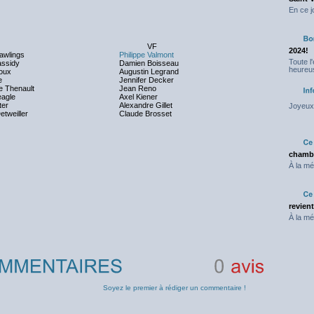
En ce j
VF
2024!
awlings
Philippe Valmont
Toute l
ssidy
Damien Boisseau
heureus
roux
Augustin Legrand
e
Jennifer Decker
e Thenault
Jean Reno
eagle
Axel Kiener
ter
Alexandre Gillet
Joyeux 
etweiller
Claude Brosset
chambr
À la mé
revien
À la mé
0
avis
Soyez le premier à rédiger un commentaire !