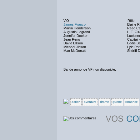
V.O
Rôle
James Franco
Blaine R
Martin Henderson
Reed Ca
Augustin Legrand
L. T. Gi
Jennifer Decker
Lucienn
Jean Reno
Capitain
David Ellison
Eddie B
Michael Jibson
Lyle Por
Mac McDonald
Shériff D
Bande annonce VF non disponible.
action
aventure
drame
guerre
romance