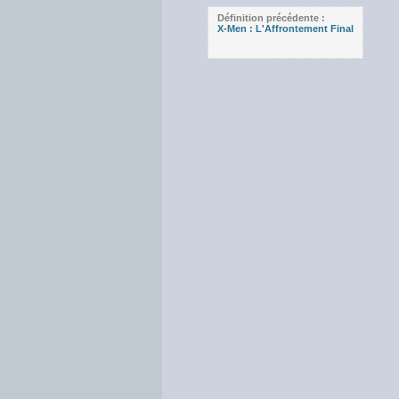
Définition précédente :
X-Men : L'Affrontement Final