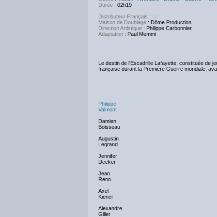
Durée
: 02h19
Distributeur Français
:
NC
Maison de Doublage
: Dôme Production
Direction Artistique
: Philippe Carbonnier
Adaptation
: Paul Memmi
Le destin de l'Escadrille Lafayette, constituée de 
française durant la Première Guerre mondiale, ava
Philippe
Valmont
Damien
Boisseau
Augustin
Legrand
Jennifer
Decker
Jean
Reno
Axel
Kiener
Alexandre
Gillet