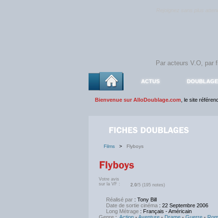
Rejoignez sans plus atte
ACTUS
DOUBLAGE
Bienvenue sur AlloDoublage.com
, le site référe
Films
>
Flyboys
Votre avis
sur la VF :
2.0
/5 (195 notes)
Réalisé par
: Tony Bill
Date de sortie cinéma
: 22 Septembre 2006
Long Métrage
: Français - Américain
Genre
:
Action
-
Aventure
-
Drame
-
Guerre
-
Rom