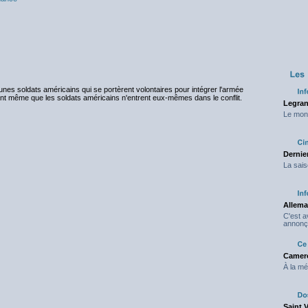
jeunes soldats américains qui se portèrent volontaires pour intégrer l'armée
nt même que les soldats américains n'entrent eux-mêmes dans le conflit.
Legran
Le mond
Dernier
La sais
Allema
C'est 
annonç
Camero
À la mé
Saint 