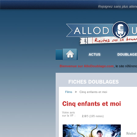
Rejoignez sans plus atte
ACTUS
DOUBLAGE
Bienvenue sur AlloDoublage.com
, le site référe
Films
>
Cinq enfants et moi
Votre avis
sur la VF :
2.0
/5 (195 notes)
Réalisé