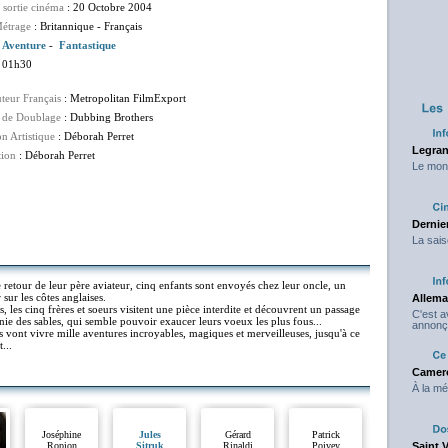
 sortie cinéma
: 20 Octobre 2004
étrage
: Britannique - Français
:
Aventure
-
Fantastique
 01h30
uteur Français
: Metropolitan FilmExport
 de Doublage
: Dubbing Brothers
on Artistique
: Déborah Perret
Legran
tion
: Déborah Perret
Le mond
Dernier
La sais
 retour de leur père aviateur, cinq enfants sont envoyés chez leur oncle, un
ur les côtes anglaises.
Allema
, les cinq frères et soeurs visitent une pièce interdite et découvrent un passage
C'est 
énie des sables, qui semble pouvoir exaucer leurs voeux les plus fous...
annonç
s vont vivre mille aventures incroyables, magiques et merveilleuses, jusqu'à ce
...
Camero
À la mé
Joséphine
Jules
Gérard
Patrick
Ropion
Sitruk
Rinaldi
Poivey
Saint 