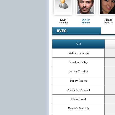
Kevin
Olivier
Florine
Sommier
Martret
Orphelin
V.O
Freddie Highmore
Jonathan Bailey
Jessica Claridge
Poppy Rogers
Alexander Pownall
Eddie Izzard
Kenneth Branagh