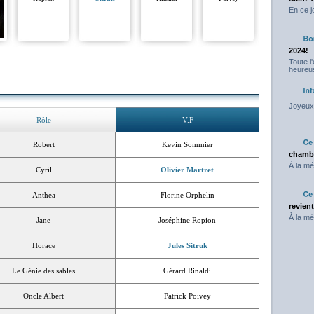
En ce j
2024!
Toute l
heureus
Joyeux 
Rôle
V.F
Robert
Kevin Sommier
chambr
À la mé
Cyril
Olivier Martret
Anthea
Florine Orphelin
revien
À la mé
Jane
Joséphine Ropion
Horace
Jules Sitruk
Le Génie des sables
Gérard Rinaldi
Oncle Albert
Patrick Poivey