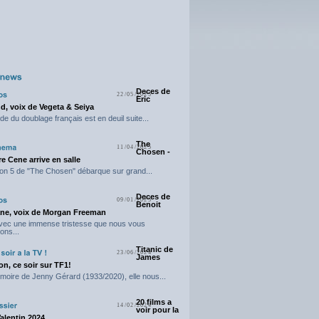
Deces de
22/05/2025
Eric
d, voix de Vegeta & Seiya
e du doublage français est en deuil suite...
The
11/04/2025
Chosen -
e Cene arrive en salle
on 5 de "The Chosen" débarque sur grand...
Deces de
09/01/2025
Benoit
ne, voix de Morgan Freeman
avec une immense tristesse que nous vous
ons...
Titanic de
23/06/2024
James
n, ce soir sur TF1!
moire de Jenny Gérard (1933/2020), elle nous...
20 films a
14/02/2024
voir pour la
Valentin 2024