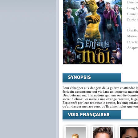
Date de
Long M
Genre
Durée
:
Distrib
Maison
Directi
Adapta
Pour échapper aux dangers de la guerre et attendre le
écrivain excentrique qui vit dans un immense manoir s
Désobéissant aux instructions qui leur ont été données
secret. Celui-ci les mène à une étrange créature, le g
Espionnés par leur redoutable cousin, les cinq enfant
qu'un danger menace ceux qu'ils aiment plus que tout