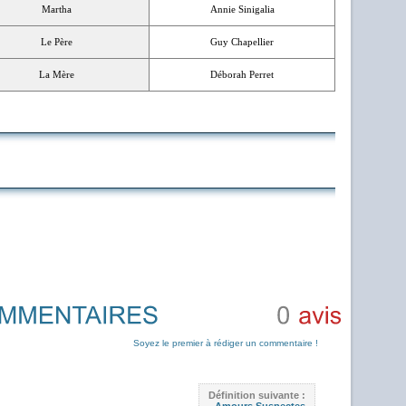
Martha
Annie Sinigalia
Le Père
Guy Chapellier
La Mère
Déborah Perret
0
avis
Soyez le premier à rédiger un commentaire !
Définition suivante :