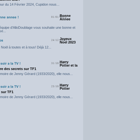
our du 14 Février 2024, Cupidon nous...
Bonne
01/01/2024
Annee
'équipe d'AlloDoublage vous souhaite une bonne et
e...
Joyeux
24/12/2023
Noel 2023
Noël à toutes et à tous! Déjà 12...
Harry
31/10/2023
Potter et la
e des secrets sur TF1
moire de Jenny Gérard (1933/2020), elle nous...
Harry
23/10/2023
Potter
t sur TF1
moire de Jenny Gérard (1933/2020), elle nous...