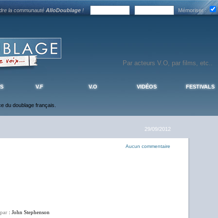
ndre la communauté
AlloDoublage
!
Mémoriser :
S
V.F
V.O
VIDÉOS
FESTIVALS
nce du doublage français.
29/09/2012
Aucun commentaire
 par
: John Stephenson