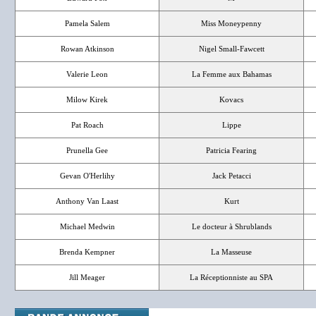
Pamela Salem
Miss Moneypenny
Rowan Atkinson
Nigel Small-Fawcett
Valerie Leon
La Femme aux Bahamas
Milow Kirek
Kovacs
Pat Roach
Lippe
Prunella Gee
Patricia Fearing
Gevan O'Herlihy
Jack Petacci
Anthony Van Laast
Kurt
Michael Medwin
Le docteur à Shrublands
Brenda Kempner
La Masseuse
Jill Meager
La Réceptionniste au SPA