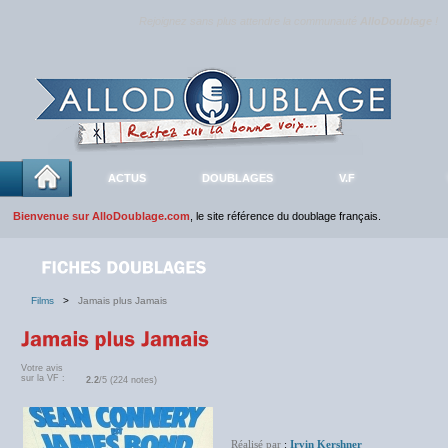
Rejoignez sans plus attendre la communauté
AlloDoublage
!
ACTUS
DOUBLAGES
V.F
Bienvenue sur AlloDoublage.com
, le site référence du doublage français.
Films
>
Jamais plus Jamais
Votre avis
sur la VF :
2.2
/5 (224 notes)
Réalisé par
:
Irvin Kershner