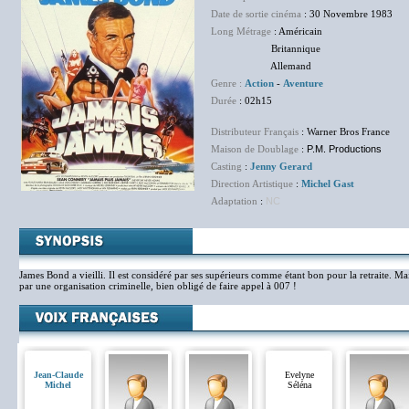
Date de sortie cinéma
: 30 Novembre 1983
Long Métrage
: Américain
Britannique
Allemand
Genre :
Action
-
Aventure
Durée
: 02h15
Distributeur Français
: Warner Bros France
Maison de Doublage
:
P.M. Productions
Casting
:
Jenny Gerard
Direction Artistique
:
Michel Gast
Adaptation
:
NC
James Bond a vieilli. Il est considéré par ses supérieurs comme étant bon pour la retraite. 
par une organisation criminelle, bien obligé de faire appel à 007 !
Jean-Claude
Evelyne
Michel
Séléna