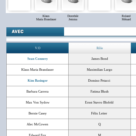
Klaus
Dorothée
Roland
Maria Brandauer
Jemma
Ménard
V.O
Rôle
Sean Connery
James Bond
Klaus Maria Brandauer
Maximilian Largo
Kim Basinger
Domino Petacci
Barbara Carrera
Fatima Blush
Max Von Sydow
Ernst Stavro Blofeld
Bernie Casey
Félix Leiter
Alec McCowen
Q
Edward Fox
M