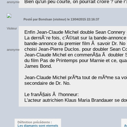
Bien qu'un peu courte, on pourrait croire ? une r
Posté par
Bondsan (visiteur) le 13/04/2015 22:16:37
Enfin Jean-Claude Michel double Sean Connery 
La derniÃ¨re fois, c'Ã©tait sur la bande-annonce
bande-annonce du premier film Ã savoir Dr. No m
choisi Jean-Pierre Duclos. pour doubler Sean C
Jean-Claude Michel en commenÃ§a Ã doubler S
du film Pas de Printemps pour Marnie et ce, quan
James Bond.
Jean-Claude Michel prÃªta tout de mÃªme sa v
secondaire de Dr. No.
Le franÃ§ais Ã l'honneur:
L'acteur autrichien Klaus Maria Brandauer se do
Définition précédente :
Les diamants sont eternels
A