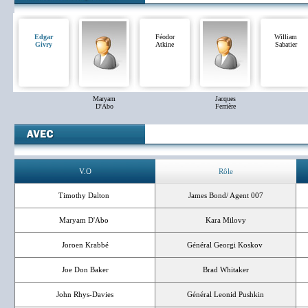
Edgar
Féodor
William
Givry
Atkine
Sabatier
Maryam
Jacques
D'Abo
Ferrière
V.O
Rôle
Timothy Dalton
James Bond/ Agent 007
Maryam D'Abo
Kara Milovy
Joroen Krabbé
Général Georgi Koskov
Joe Don Baker
Brad Whitaker
John Rhys-Davies
Général Leonid Pushkin