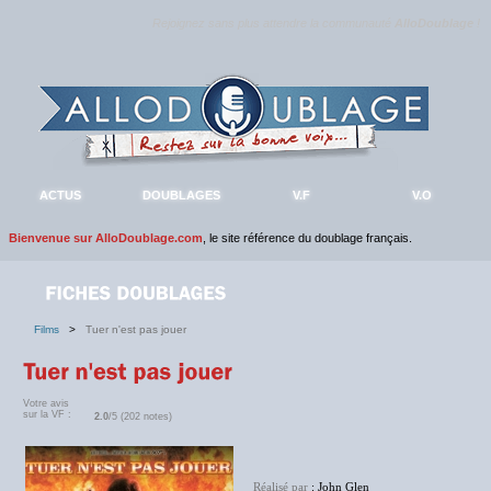
Rejoignez sans plus attendre la communauté
AlloDoublage
!
ACTUS
DOUBLAGES
V.F
V.O
Bienvenue sur AlloDoublage.com
, le site référence du doublage français.
Films
>
Tuer n'est pas jouer
Votre avis
sur la VF :
2.0
/5 (202 notes)
Réalisé par
: John Glen