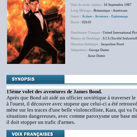
Date de sortie cinéma
: 16 Septembre 1987
Long Métrage
: Britannique - Américain
Genre
:
Action
-
Aventure
-
Espionnage
Durée
: 02h10
Distributeur Français
: United International Pic
Maison de Doublage
: S.I.S
(Société Industriel
Direction Artistique
: Jacqueline Porel
Adaptation
: George Dutter
Anne Dutter
15ème volet des aventures de James Bond.
Après que Bond ait aidé un officier soviétique à traverser l
à l'ouest, il découvre avec stupeur que celui-ci a été retrouv
mène sur les traces d'une belle violoncelliste, Kara, qui va l
situations dangereuses, avec comme paroxysme une base mil
il doit stopper un trafic d'armes.