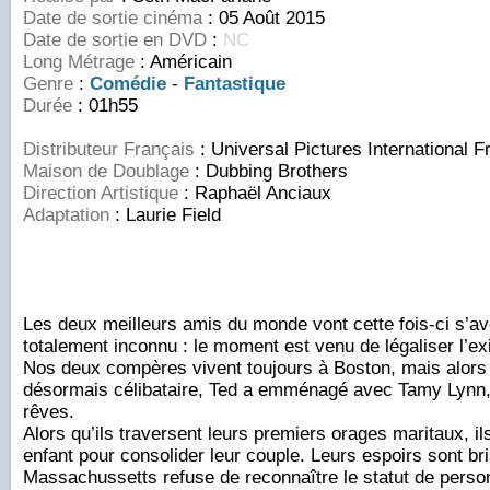
Date de sortie cinéma
:
05 Août 2015
Date de sortie en DVD
:
NC
Long Métrage
: Américain
Genre
:
Comédie
-
Fantastique
Durée
:
01h55
Distributeur Français
: Universal Pictures International F
Maison de Doublage
:
Dubbing Brothers
Direction Artistique
:
Raphaël Anciaux
Adaptation
:
Laurie Field
Les deux meilleurs amis du monde vont cette fois-ci s’ave
totalement inconnu : le moment est venu de légaliser l’e
Nos deux compères vivent toujours à Boston, mais alors
désormais célibataire, Ted a emménagé avec Tamy Lynn
rêves.
Alors qu’ils traversent leurs premiers orages maritaux, il
enfant pour consolider leur couple. Leurs espoirs sont br
Massachussetts refuse de reconnaître le statut de personn