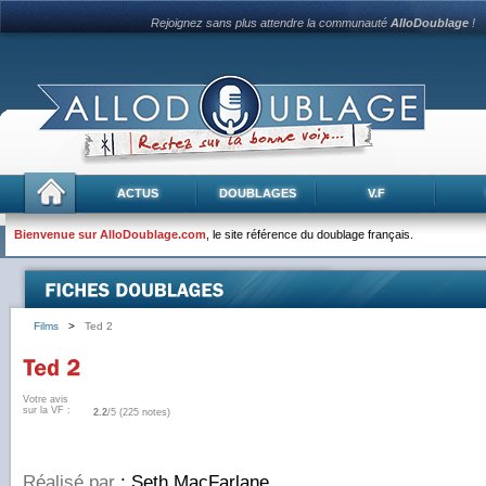
Rejoignez sans plus attendre la communauté
AlloDoublage
!
ACTUS
DOUBLAGES
V.F
Bienvenue sur AlloDoublage.com
, le site référence du doublage français.
Films
>
Ted 2
Votre avis
sur la VF :
2.2
/5 (225 notes)
Réalisé par
: Seth MacFarlane