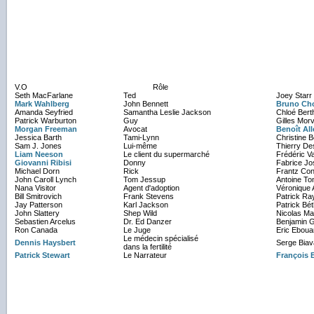
V.O
Rôle
Seth MacFarlane
Ted
Joey Starr
Mark Wahlberg
John Bennett
Bruno Ch
Amanda Seyfried
Samantha Leslie Jackson
Chloé Bert
Patrick Warburton
Guy
Gilles Mor
Morgan Freeman
Avocat
Benoît Al
Jessica Barth
Tami-Lynn
Christine Be
Sam J. Jones
Lui-même
Thierry De
Liam Neeson
Le client du supermarché
Frédéric V
Giovanni Ribisi
Donny
Fabrice Jo
Michael Dorn
Rick
Frantz Con
John Caroll Lynch
Tom Jessup
Antoine T
Nana Visitor
Agent d'adoption
Véronique
Bill Smitrovich
Frank Stevens
Patrick Ra
Jay Patterson
Karl Jackson
Patrick Bé
John Slattery
Shep Wild
Nicolas Ma
Sebastien Arcelus
Dr. Ed Danzer
Benjamin 
Ron Canada
Le Juge
Eric Ebou
Le médecin spécialisé
Dennis Haysbert
Serge Bia
dans la fertilité
Patrick Stewart
Le Narrateur
François 