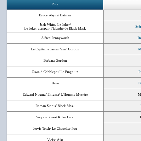
Rôle
Bruce Wayne/ Batman
Jack White/ Le Joker/
Sté
Le Joker usurpant l'identité de Black Mask
Alfred Pennyworth
Da
Le Capitaine James "
Jim
" Gordon
M
Barbara Gordon
Oswald Cobblepot/ Le Pingouin
P
Bane
Jé
Edward Nygma/ Enigma/ L'Homme Mystère
M
Roman Sionis/ Black Mask
Waylon Jones/ Killer Croc
Jervis Tetch/ Le Chapelier Fou
Vicky
Vale