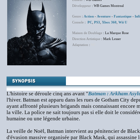
Développeur
: WB Games Montreal
Genre
:
Action
-
Aventure
-
Fantastique
-
Inf
Console
:
PC
,
PS3
,
Xbox 360
,
Wii U
Maison de Doublage
: La Marque Rose
Direction Artistique
: Mark Lesser
Adaptation
:
NC
L'histoire se déroule cinq ans avant "
Batman : Arkham Asy
l'hiver. Batman est apparu dans les rues de Gotham City depu
ayant affronté plusieurs brigands mais connaissant encore m
la ville. La police ne sait toujours pas si elle doit le consi
humaine ou une légende urbaine.
La veille de Noël, Batman intervient au pénitencier de Black
d'évasion massive organisée par Black Mask, qui assassine 