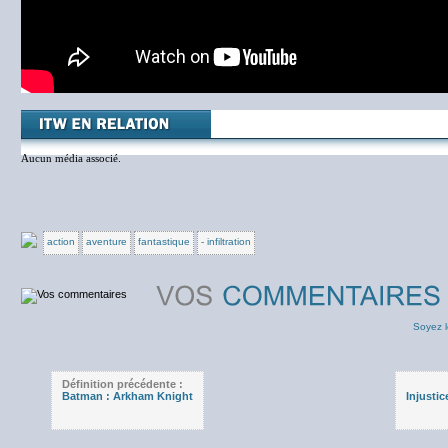
Aucun média associé.
action
aventure
fantastique
- infiltration
Soyez l
Définition précédente :
Batman : Arkham Knight
Injusti