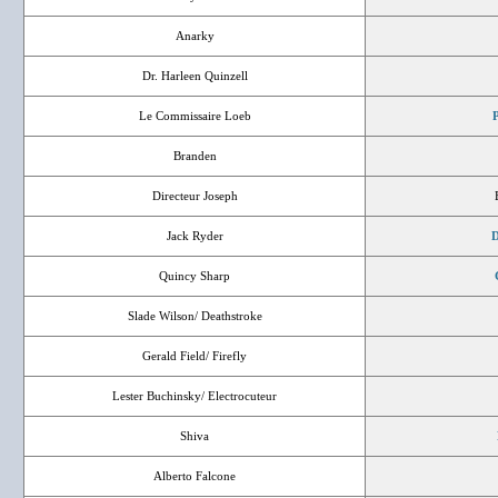
Anarky
Dr. Harleen Quinzell
Le Commissaire Loeb
P
Branden
Directeur Joseph
Jack Ryder
D
Quincy Sharp
Slade Wilson/ Deathstroke
Gerald Field/ Firefly
Lester Buchinsky/ Electrocuteur
Shiva
Alberto Falcone