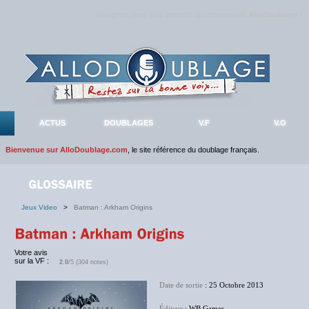
Rejoignez sans plus attendre la communauté
AlloDoublage
!
ACTUS
DOUBLAGES
V.F
V.O
Bienvenue sur AlloDoublage.com
, le site référence du doublage français.
Jeux Video
>
Batman : Arkham Origins
Votre avis
sur la VF :
2.0
/5 (304 notes)
Date de sortie
: 25 Octobre 2013
Éditeur
: WB Games