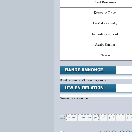
Kent Brockman
Krusty, le Clown
Le Maire Quimby
Le Professeur Frink
Agnès Skinner
Nelson
Bande annonce VF non disponible.
Aucun média associé.
action
aventure
pc
ps1
ps2
xbox
gam