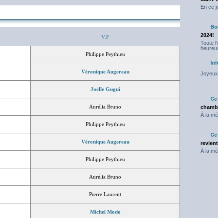
En ce j
2024!
V.F
Toute l
heureus
Philippe Peythieu
Véronique Augereau
Joyeux 
Joëlle Gugui
Aurélia Bruno
chambr
À la mé
Philippe Peythieu
Véronique Augereau
revien
À la mé
Philippe Peythieu
Aurélia Bruno
Pierre Laurent
Michel Modo