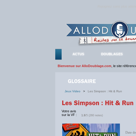
Rejoignez sans plus atte
ACTUS
DOUBLAGES
Bienvenue sur AlloDoublage.com
, le site référen
Jeux Video
>
Les Simpson : Hit & Run
Votre avis
sur la VF :
1.8
/5 (260 notes)
Date de