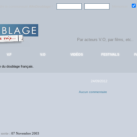
ndre la communauté
AlloDoublage
!
Mémoriser :
V.F
V.O
VIDÉOS
FESTIVALS
F
ce du doublage français.
24/09/2012
Aucun commentaire
 sortie
: 07 Novembre 2003