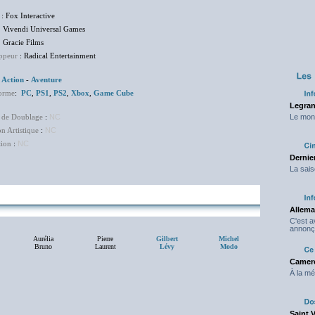
: Fox Interactive
di Universal Games
ie Films
ppeur
: Radical Entertainment
:
Action
-
Aventure
Forme
:
PC
,
PS1
,
PS2
,
Xbox
,
Game Cube
Legran
 de Doublage
:
NC
Le mond
on Artistique
:
NC
tion
:
NC
Dernier
La sais
Allema
C'est 
annonç
Aurélia
Pierre
Gilbert
Michel
Bruno
Laurent
Lévy
Modo
Camero
À la mé
Saint 