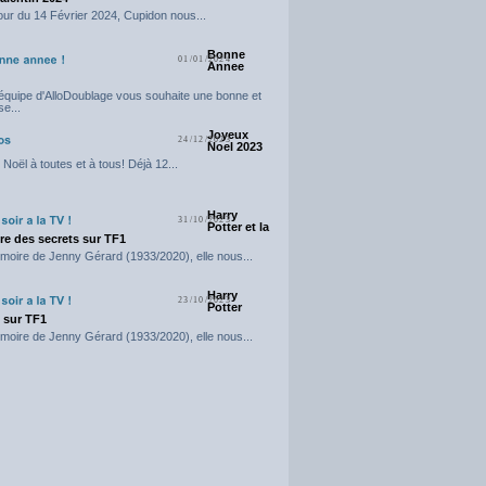
our du 14 Février 2024, Cupidon nous...
Bonne
01/01/2024
Annee
'équipe d'AlloDoublage vous souhaite une bonne et
e...
Joyeux
24/12/2023
Noel 2023
Noël à toutes et à tous! Déjà 12...
Harry
31/10/2023
Potter et la
e des secrets sur TF1
moire de Jenny Gérard (1933/2020), elle nous...
Harry
23/10/2023
Potter
t sur TF1
moire de Jenny Gérard (1933/2020), elle nous...