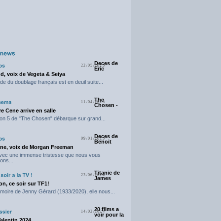
Deces de
22/05/2025
Eric
d, voix de Vegeta & Seiya
e du doublage français est en deuil suite...
The
11/04/2025
Chosen -
e Cene arrive en salle
on 5 de "The Chosen" débarque sur grand...
Deces de
09/01/2025
Benoit
ne, voix de Morgan Freeman
avec une immense tristesse que nous vous
ons...
Titanic de
23/06/2024
James
n, ce soir sur TF1!
moire de Jenny Gérard (1933/2020), elle nous...
20 films a
14/02/2024
voir pour la
Valentin 2024