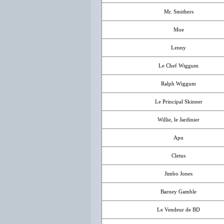
Mr. Smithers
Moe
Lenny
Le Chef Wiggum
Ralph Wiggum
Le Principal Skinner
Willie, le Jardinier
Apu
Cletus
Jimbo Jones
Barney Gamble
Le Vendeur de BD