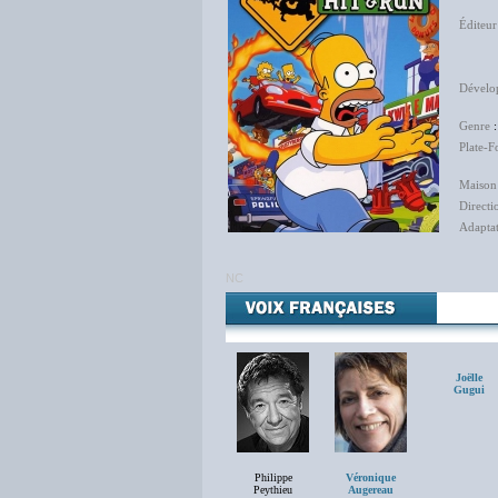
Éditeur
Viven
Grac
Dévelo
Genre
Plate-
Maison
Directi
Adapta
NC
Joëlle
Gugui
Philippe
Véronique
Peythieu
Augereau