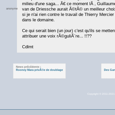
milieu d'une saga... Ã€ ce moment lÃ , Guillau
van de Driessche aurait Ã©tÃ© un meilleur choi
si je n'ai rien contre le travail de Thierry Mercie
dans le domaine.
Ce qui serait bien (un jour) c'est qu'ils se metten
attribuer une voix rÃ©guliÃ¨re... !!??
Cdlmt
News précédente :
Rooney Mara privÃ©e de doublage
Des Gan
Copyright © 2011-202