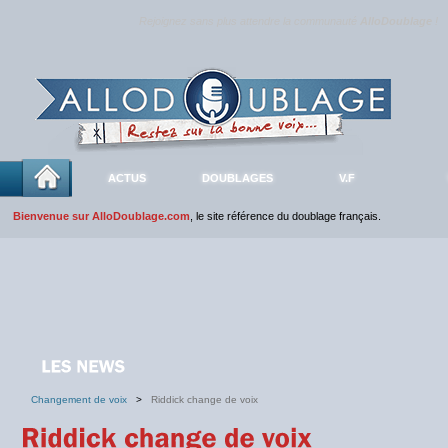
Rejoignez sans plus attendre la communauté
AlloDoublage
!
ACTUS
DOUBLAGES
V.F
Bienvenue sur AlloDoublage.com
, le site référence du doublage français.
Changement de voix
>
Riddick change de voix