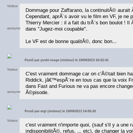
Dommage pour Zaffarano, la continuitÃ© aurait
Cependant, aprÃ¨s avoir vu le film en VF, je ne 
Thierry Mercier : il a fait du trÃ¨s bon boulot ! 
dans "Jugez-moi coupable".
Le VF est de bonne qualitÃ©, donc bon...
Posté par
yoshi-rouge (visiteur) le 19/09/2013 16:52:41
C'est vraiment dommage car on c'Ã©tait bien ha
Riddick, jâ€™espÃ¨re en tous cas que la voix F
dans Fast and Furious ne va pas encore chang
Ã©pisode.
Posté par
ergt (visiteur) le 19/09/2013 14:05:20
c'est vraiment n'importe quoi, (sauf s'il y a une r
indisponibilitÃ©, refus, ... etc), de changer la vo