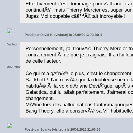
Effectivement c'est dommage pour Zaffrano, car
continuitÃ©, mais Thierry Mercier est super su
Jugez Moi coupable câ€™Ã©tait incroyable !
Posté par
David K. (visiteur) le 25/09/2013 00:46:11
Personnellement, j'ai trouvÃ© Thierry Mercier tr
contrairement Ã ce que je craignais. Il a d'aill
de celle l'acteur.
Ce qui m'a gÃªnÃ© le plus, c'est le changement
Sackhoff ! J'ai trouvÃ© que la doubleuse ne colla
habituÃ© Ã la voix d'Ariane DeviÃ¨gue, aprÃ¨s 4
Galactica, qui lui allait parfaitement. J'aimerai 
changement.
MÃªme lors des hallucinations fantasmagorique
Bang Theory, elle a conservÃ© sa VF habituelle
Posté par
Sparks (visiteur) le 20/09/2013 21:06:36