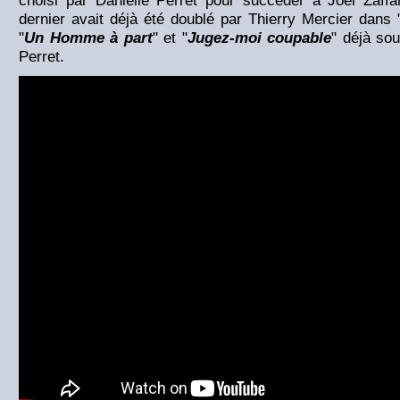
choisi par Danielle Perret pour succéder à Joël Zaff
dernier avait déjà été doublé par Thierry Mercier dans 
"
Un Homme à part
" et "
Jugez-moi coupable
" déjà sou
Perret.