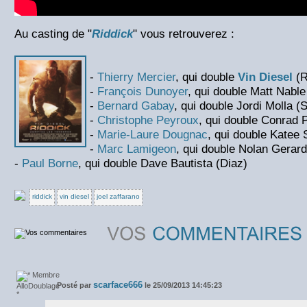
Au casting de "
Riddick
" vous retrouverez :
-
Thierry Mercier
, qui double
Vin Diesel
(R
-
François Dunoyer
, qui double Matt Nabl
-
Bernard Gabay
, qui double Jordi Molla (
-
Christophe Peyroux
, qui double Conrad 
-
Marie-Laure Dougnac
, qui double Katee 
-
Marc Lamigeon
, qui double Nolan Gerar
-
Paul Borne
, qui double Dave Bautista (Diaz)
riddick
vin diesel
joel zaffarano
scarface666
Posté par
le 25/09/2013 14:45:23