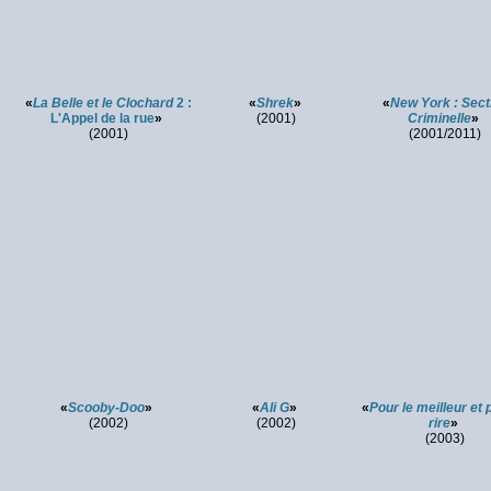
«
La Belle et le Clochard
2 :
«
Shrek
»
«
New York : Sect
L'Appel de la rue
»
(2001)
Criminelle
»
(2001)
(2001/2011)
«
Scooby-Doo
»
«
Ali G
»
«
Pour le meilleur et 
(2002)
(2002)
rire
»
(2003)