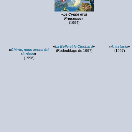
«
Le Cygne et la
Princesse
»
(1994)
«
La Belle et le Clochard
»
«
Anastasia
»
«
Chérie, nous avons été
(Redoublage de 1997)
(1997)
rétrécis
»
(1996)