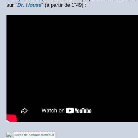
sur "
Dr. House
" (à partir de 1"49) :
deces de nathalie raimbault