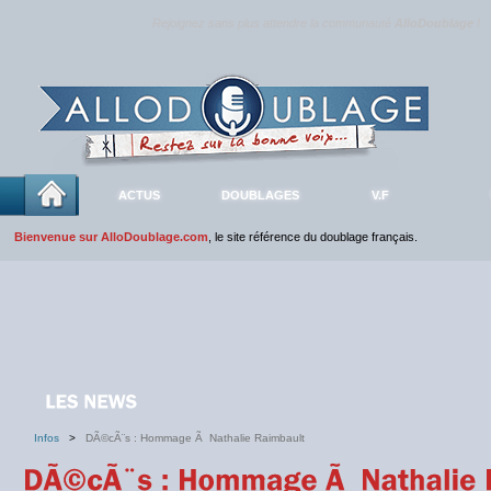
Rejoignez sans plus attendre la communauté
AlloDoublage
!
ACTUS
DOUBLAGES
V.F
Bienvenue sur AlloDoublage.com
, le site référence du doublage français.
Infos
>
DÃ©cÃ¨s : Hommage Ã Nathalie Raimbault