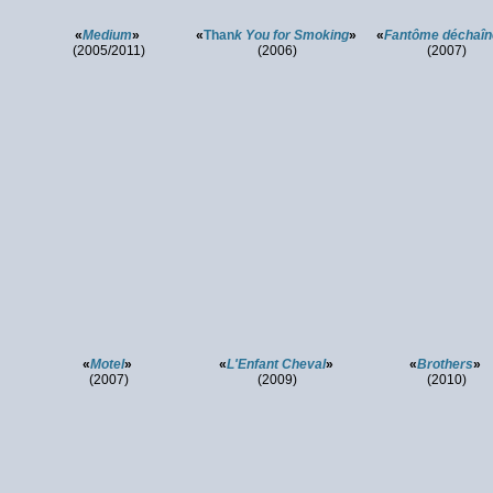
«
Medium
»
«
Than
k You for Smoking
»
«
Fantôme déchaîn
(2005/2011)
(2006)
(2007)
«
Motel
»
«
L'Enfant Cheval
»
«
Brothers
»
(2007)
(2009)
(2010)