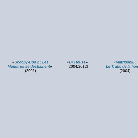
«
Scooby-Doo 2 : Les
«
Dr House
»
«
Matrioshki :
Monstres se déchaînent
»
(2004/2012)
Le Trafic de la hon
(2001)
(2004)