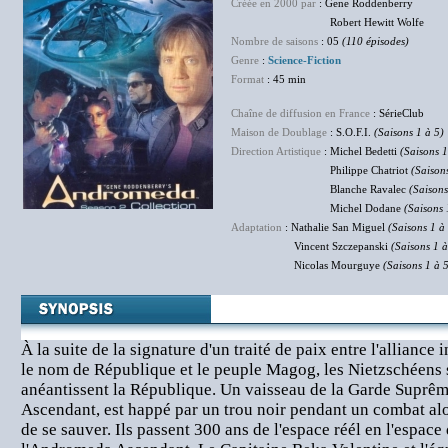
Créée en 2000 par
: Gene Roddenberry
Robert Hewitt Wolfe
Nombre de saisons
: 05
(110 épisodes)
Genre
:
Science-Fiction
Format
: 45 min
Chaîne de diffusion en France
: SérieClub
Maison de Doublage
: S.O.F.I.
(Saisons 1 à 5)
Direction Artistique
: Michel Bedetti
(Saisons 1
Philippe Chatriot
(Saison
Blanche Ravalec
(Saisons
Michel Dodane
(Saisons 
Adaptation
: Nathalie San Miguel
(Saisons 1 à
Vincent Szczepanski
(Saisons 1 à
Nicolas Mourguye
(Saisons 1 à 
À la suite de la signature d'un traité de paix entre l'alliance
le nom de République et le peuple Magog, les Nietzschéens s
anéantissent la République. Un vaisseau de la Garde Suprê
Ascendant, est happé par un trou noir pendant un combat alo
de se sauver. Ils passent 300 ans de l'espace réél en l'espac