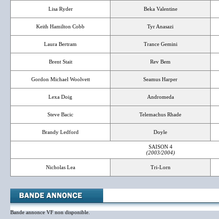
Lisa Ryder
Beka Valentine
Keith Hamilton Cobb
Tyr Anasazi
Laura Bertram
Trance Gemini
Brent Stait
Rev Bem
Gordon Michael Woolvett
Seamus Harper
Lexa Doig
Andromeda
Steve Bacic
Telemachus Rhade
Brandy Ledford
Doyle
SAISON 4
(2003/2004)
Nicholas Lea
Tri-Lorn
Bande annonce VF non disponible.