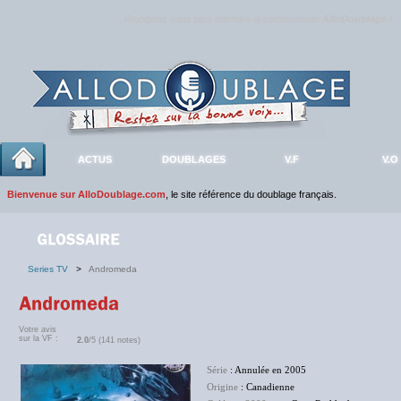
Rejoignez sans plus attendre la communauté
AlloDoublage
!
ACTUS
DOUBLAGES
V.F
V.O
Bienvenue sur AlloDoublage.com
, le site référence du doublage français.
Series TV
>
Andromeda
Votre avis
sur la VF :
2.0
/5 (141 notes)
Série
: Annulée en 2005
Origine
: Canadienne