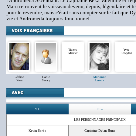
l'Andromeda Ascendant. Le Capitaine Beka Valentine et l'é
Maru retrouvent le vaisseau devenu, depuis, légendaire et te
pour le revendre, mais c'était sans compter sur le fait que D
vie et Andromeda toujours fonctionnel.
Thierry
Yves
Mercier
Beneyton
Jérôme
Gaëlle
Marianne
Keen
Savary
Leroux
V.O
Rôle
LES PERSONNAGES PRINCIPAUX
Kevin Sorbo
Capitaine Dylan Hunt