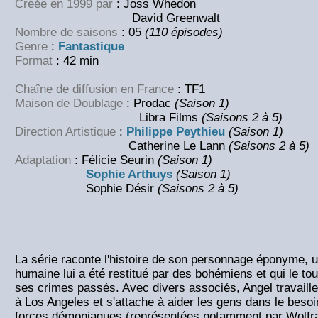
Créée en 1999 par
: Joss Whedon
David Greenwalt
Nombre de saisons
: 05
(110 épisodes)
Genre
:
Fantastique
Format
: 42 min
Chaîne de diffusion en France
: TF1
Maison de Doublage
: Prodac
(Saison 1)
Libra Films
(Saisons 2 à 5)
Direction Artistique
:
Philippe Peythieu
(Saison 1)
Catherine Le Lann
(Saisons 2 à 5)
Adaptation
: Félicie Seurin
(Saison 1)
Sophie Arthuys
(Saison 1)
Sophie Désir
(Saisons 2 à 5)
La série raconte l'histoire de son personnage éponyme, 
humaine lui a été restitué par des bohémiens et qui le t
ses crimes passés. Avec divers associés, Angel travaill
à Los Angeles et s'attache à aider les gens dans le besoi
forces démoniaques (représentées notamment par Wolfra