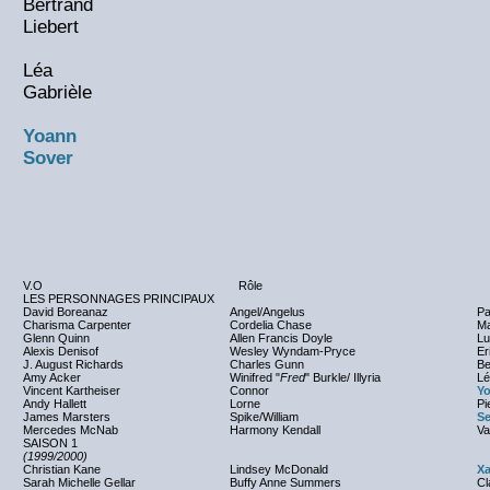
Bertrand
Liebert
Léa
Gabrièle
Yoann
Sover
V.O
Rôle
LES PERSONNAGES PRINCIPAUX
David Boreanaz
Angel/Angelus
Pa
Charisma Carpenter
Cordelia Chase
Ma
Glenn Quinn
Allen Francis Doyle
Lu
Alexis Denisof
Wesley Wyndam-Pryce
Er
J. August Richards
Charles Gunn
Be
Amy Acker
Winifred "
Fred
" Burkle/ Illyria
Lé
Vincent Kartheiser
Connor
Yo
Andy Hallett
Lorne
Pi
James Marsters
Spike/William
Se
Mercedes McNab
Harmony Kendall
Va
SAISON 1
(1999/2000)
Christian Kane
Lindsey McDonald
Xa
Sarah Michelle Gellar
Buffy Anne Summers
Cl