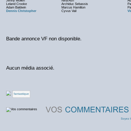
Jenny Mollen
Nina Ash
Ad
Leland Crooke
Archiduc Sebassis
Pa
Adam Baldwin
Marcus Hamilton
Pa
Dennis Christopher
Cyvus Vail
Vi
Bande annonce VF non disponible.
Aucun média associé.
fantastique
Soyez l