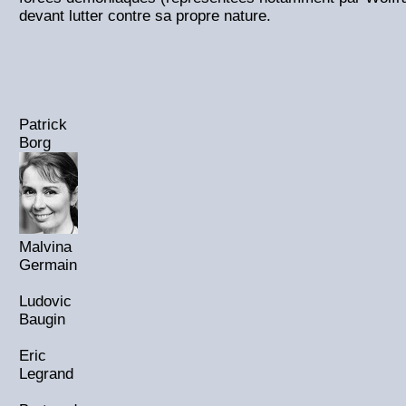
devant lutter contre sa propre nature.
Patrick
Borg
Malvina
Germain
Ludovic
Baugin
Eric
Legrand