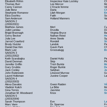
Elisabeth Röhm
Inspecteur Kate Lockley
Ch
Thomas Burr
Lee Mercer
Ma
Carey Cannon
L'Oracle femme
Vé
Julie Benz
Darla
Ch
Stephanie Romanov
Lilah Morgan
E
Eliza Dushku
Faith
So
Sam Anderson
Holland Manners
Va
SAISON 2
(2000/2001)
Matthew James
Merl
Cy
Juliet Landau
Drusilla
Do
Brigid Brannagh
Virginia Bryce
Ba
Gerry Becker
Nathan Reed
He
Julia Lee
Anne Steele
Sy
Jarrod Crawford
Rondell
S
Brody Hutzler
Landok
Pa
Daniel Dae Kim
Gavin Park
Ch
Mark Lutz
Groosalugg
B
SAISON 3
(2001/2002)
Keith Szarabajka
Daniel Holtz
Pi
David Denman
Skip
Ph
Jennifer Griffin
Trish Burkle
Ma
Gary Grubbs
Roger Burkle
De
Jack Conley
Sahjhan
Je
John Rubinstein
Linwood Murrow
Gu
Laurel Holloman
Justine Cooper
La
SAISON 4
(2002/2003)
Alexa Davalos
Gwen Raiden
Vé
Vladimir Kulich
La Bête
Ma
Gina Torres
Jasmine
Od
Jonathan M. Woodward
Knox
S
SAISON 5
(2003/2004)
Sarah Thompson
Eve
La
Marc Vann
Dr. Sparrow
Fr