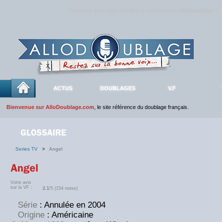
Rejoignez sans plus attendre la communauté
AlloDoublage
!
ACTUS
DOUBLAGES
V.F
Bienvenue sur AlloDoublage.com
, le site référence du doublage français.
Series TV
>
Angel
Votre avis
sur la VF :
2.1
/5 (154 notes)
Série
: Annulée en 2004
Origine
: Américaine