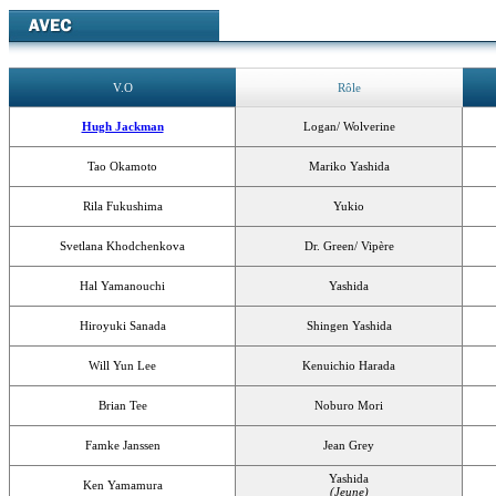
V.O
Rôle
Hugh Jackman
Logan/ Wolverine
Tao Okamoto
Mariko Yashida
Rila Fukushima
Yukio
Svetlana Khodchenkova
Dr. Green/ Vipère
Hal Yamanouchi
Yashida
Hiroyuki Sanada
Shingen Yashida
Will Yun Lee
Kenuichio Harada
Brian Tee
Noburo Mori
Famke Janssen
Jean Grey
Yashida
Ken Yamamura
(Jeune)