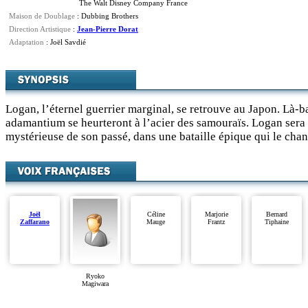
The Walt Disney Company France
Maison de Doublage
: Dubbing Brothers
Direction Artistique
:
Jean-Pierre Dorat
Adaptation
: Joël Savdié
Logan, l’éternel guerrier marginal, se retrouve au Japon. Là-ba
adamantium se heurteront à l’acier des samouraïs. Logan sera 
mystérieuse de son passé, dans une bataille épique qui le chan
Joël
Céline
Marjorie
Bernard
Zaffarano
Mauge
Frantz
Tiphaine
Ryoko
Magiwara