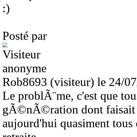
:)
Posté par
Rob8693 (visiteur) le 24/0
Le problÃ¨me, c'est que to
gÃ©nÃ©ration dont faisait
aujourd'hui quasiment tou
retraite...