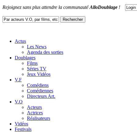
Rejoignez sans plus attendre la communauté
AlloDoublage
!
Actus
Les News
Agenda des sorties
Doublages
Films
Séries TV
Jeux Vidéos
V.F
Comédiens
Comédiennes
Directeurs Art.
V.O
Acteurs
Actrices
Réalisateurs
Vidéos
Festivals