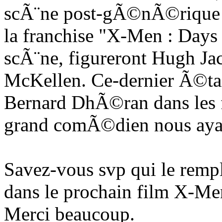
scÃ¨ne post-gÃ©nÃ©rique in
la franchise "X-Men : Days 
scÃ¨ne, figureront Hugh Jac
McKellen. Ce-dernier Ã©ta
Bernard DhÃ©ran dans les 
grand comÃ©dien nous ayant
Savez-vous svp qui le remp
dans le prochain film X-Me
Merci beaucoup.