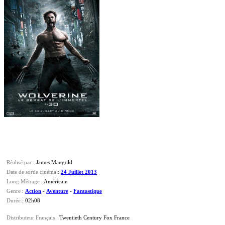
Réalisé par
: James Mangold
Date de sortie cinéma
:
24 Juillet 2013
Long Métrage
: Américain
Genre
:
Action
-
Aventure
-
Fantastique
Durée
:
02h08
Distributeur Français
: Twentieth Century Fox France