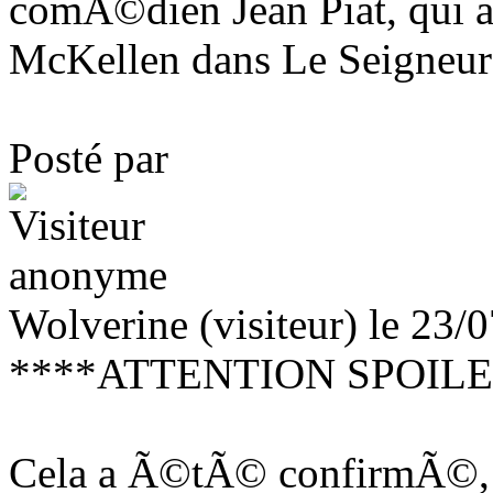
comÃ©dien Jean Piat, qui 
McKellen dans Le Seigneur
Posté par
Wolverine (visiteur) le 23/
****ATTENTION SPOILE
Cela a Ã©tÃ© confirmÃ©, Ã 