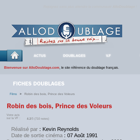
Rejoignez sans plus attendre la communauté
AlloDoublage
!
ACTUS
DOUBLAGES
V.F
Bienvenue sur AlloDoublage.com
, le site référence du doublage français.
Films
>
Robin des bois, Prince des Voleurs
Votre avis
sur la VF :
4.2
/5 (710 notes)
Réalisé par
: Kevin Reynolds
Date de sortie cinéma
: 07 Août 1991