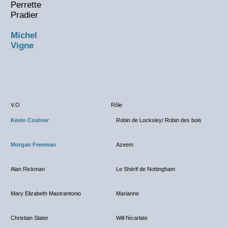
Perrette
Pradier
Michel
Vigne
V.O
Rôle
Kevin Costner
Robin de Locksley/ Robin des bois
Morgan Freeman
Azeem
Alan Rickman
Le Shérif de Nottingham
Mary Elizabeth Mastrantonio
Marianne
Christian Slater
Will l'écarlate