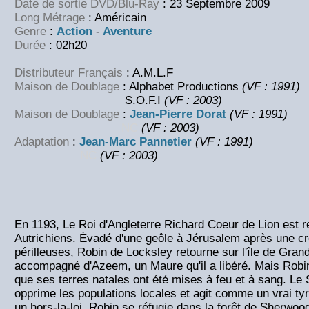
Date de sortie DVD/Blu-Ray
: 23 Septembre 2009
Long Métrage
: Américain
Genre
:
Action
-
Aventure
Durée
: 02h20
Distributeur Français
: A.M.L.F
Maison de Doublage
: Alphabet Productions
(VF : 1991)
S.O.F.I
(
VF : 2003)
Maison de Doublage
:
Jean-Pierre Dorat
(VF : 1991)
NC
(VF : 2003)
Adaptation
:
Jean-Marc Pannetier
(VF : 1991)
NC
(VF : 2003)
En 1193, Le Roi d'Angleterre Richard Coeur de Lion est re
Autrichiens. Évadé d'une geôle à Jérusalem après une cr
périlleuses, Robin de Locksley retourne sur l'île de Grand
accompagné d'Azeem, un Maure qu'il a libéré. Mais Robin
que ses terres natales ont été mises à feu et à sang. Le
opprime les populations locales et agit comme un vrai 
un hors-la-loi, Robin se réfugie dans la forêt de Sherwood