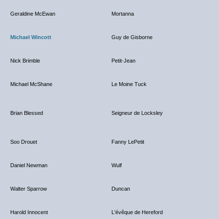
Geraldine McEwan
Mortanna
Michael Wincott
Guy de Gisborne
Nick Brimble
Petit-Jean
Michael McShane
Le Moine Tuck
Brian Blessed
Seigneur de Locksley
Soo Drouet
Fanny LePetit
Daniel Newman
Wulf
Walter Sparrow
Duncan
Harold Innocent
L'évêque de Hereford