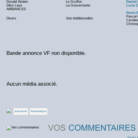
Donald Sinden
Le Gryffon
Daniel 
Dilys Laye
La Gouvernante
Lucie 
AMBIANCES
Denis 
Pascal
Divers
Voix Additionnelles
Carolin
Christ
Bande annonce VF non disponible.
Aucun média associé.
aventure
fantastique
Soyez l