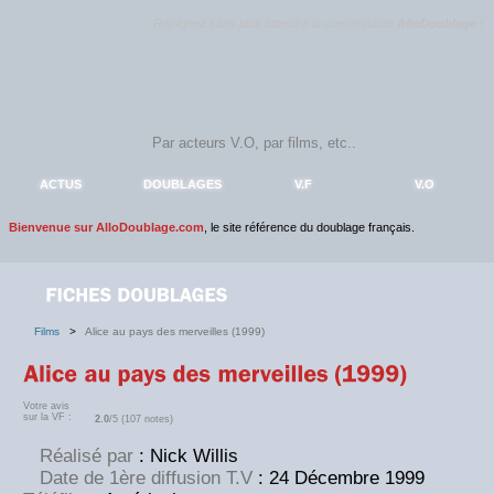
Rejoignez sans plus attendre la communauté
AlloDoublage
!
ACTUS
DOUBLAGES
V.F
V.O
Bienvenue sur AlloDoublage.com
, le site référence du doublage français.
Films
>
Alice au pays des merveilles (1999)
Votre avis
sur la VF :
2.0
/5 (107 notes)
Réalisé par
: Nick Willis
Date de 1ère diffusion T.V
: 24 Décembre 1999