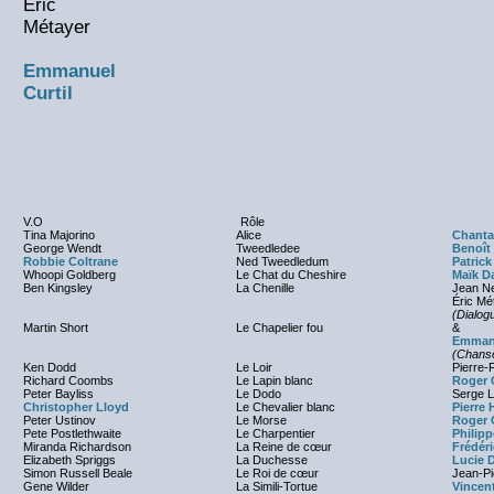
Éric
Métayer
Emmanuel
Curtil
V.O
Rôle
Tina Majorino
Alice
Chanta
George Wendt
Tweedledee
Benoît
Robbie Coltrane
Ned Tweedledum
Patrick
Whoopi Goldberg
Le Chat du Cheshire
Maïk D
Ben Kingsley
La Chenille
Jean Ne
Éric Mé
(Dialog
Martin Short
Le Chapelier fou
&
Emmanu
(Chans
Ken Dodd
Le Loir
Pierre-
Richard Coombs
Le Lapin blanc
Roger 
Peter Bayliss
Le Dodo
Serge 
Christopher Lloyd
Le Chevalier blanc
Pierre 
Peter Ustinov
Le Morse
Roger 
Pete Postlethwaite
Le Charpentier
Philipp
Miranda Richardson
La Reine de cœur
Frédér
Elizabeth Spriggs
La Duchesse
Lucie 
Simon Russell Beale
Le Roi de cœur
Jean-Pi
Gene Wilder
La Simili-Tortue
Vincen