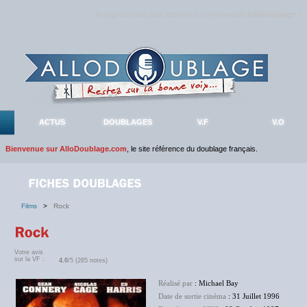
Rejoignez sans plus attendre la communauté
AlloDoublage
!
ACTUS
DOUBLAGES
V.F
V.O
Bienvenue sur AlloDoublage.com
, le site référence du doublage français.
Films
>
Rock
Votre avis
sur la VF :
4.0
/5 (265 notes)
Réalisé par
: Michael Bay
Date de sortie cinéma
: 31 Juillet 1996