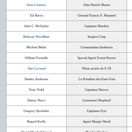
Sean Connery
John Patrick Mason
Ed Harris
General Francis X. Hummel
John C. McGinley
Capitaine Hendrix
Bokeem Woodbine
Sergent Crisp
Michael Biehn
Commandant Anderson
William Forsythe
Special Agent Ernest Paxton
Jim Caviezel
Pilote arrière de F-18
Stanley Anderson
Le Président des Etats-Unis
Tony Todd
Capitaine Darrow
Danny Nucci
Lieutenant Shephard
Gregory Sporleder
Capitaine Frye
Raquel Krelle
Agent Margie Wood