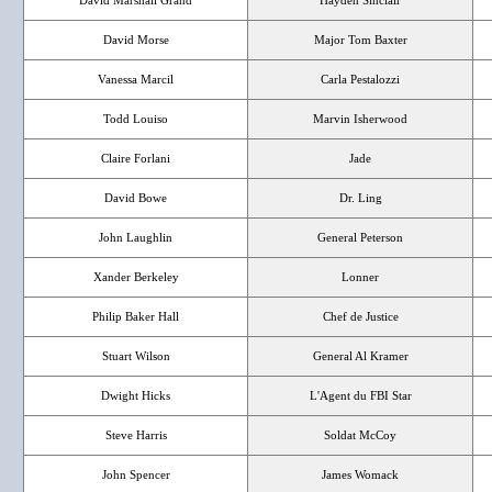
David Marshall Grand
Hayden Sinclair
David Morse
Major Tom Baxter
Vanessa Marcil
Carla Pestalozzi
Todd Louiso
Marvin Isherwood
Claire Forlani
Jade
David Bowe
Dr. Ling
John Laughlin
General Peterson
Xander Berkeley
Lonner
Philip Baker Hall
Chef de Justice
Stuart Wilson
General Al Kramer
Dwight Hicks
L'Agent du FBI Star
Steve Harris
Soldat McCoy
John Spencer
James Womack