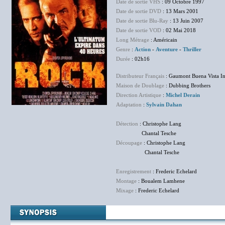
Date de sortie VHS
: 09 Octobre 1997
Date de sortie DVD
: 13 Mars 2001
Date de sortie Blu-Ray
: 13 Juin 2007
Date de sortie VOD
: 02 Mai 2018
Long Métrage
: Américain
Genre
:
Action
-
Aventure
-
Thriller
Durée
: 02h16
Distributeur Français
: Gaumont Buena Vista In
Maison de Doublage
: Dubbing Brothers
Direction Artistique
:
Michel Derain
Adaptation
:
Sylvain Dahan
Détection
: Christophe Lang
Chantal Tesche
Découpage
: Christophe Lang
Chantal Tesche
Enregistrement
: Frederic Echelard
Montage
: Boualem Lamhene
Mixage
: Frederic Echelard