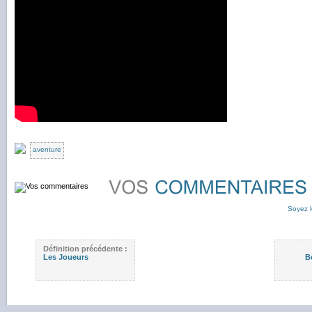
aventure
Soyez l
Définition précédente :
Les Joueurs
B