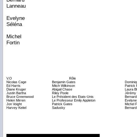
Lanneau
Evelyne
Séléna
Michel
Fortin
V.O
Rôle
Nicolas Cage
Benjamin Gates
Dominiq
Ed Harris
Mitch Wilkinson
Patrick
Diane Kruger
Abigail Chase
Laura B
Justin Bartha
Riley Poole
Jérémy 
Bruce Greenwood
Le Président des Etats-Unis
Bernard
Helen Mirren
Le Professeur Emily Appleton
Evelyne
Jon Voight
Patrick Gates
Michel F
Harvey Keitel
Sadusky
Bernard