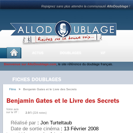
Rejoignez sans plus attendre la communauté
AlloDoublage
!
ACTUS
DOUBLAGES
V.F
Bienvenue sur AlloDoublage.com
, le site référence du doublage français.
Films
>
Benjamin Gates et le Livre des Secrets
Votre avis
sur la VF :
2.0
/5 (224 notes)
Réalisé par
: Jon Turteltaub
Date de sortie cinéma
: 13 Février 2008