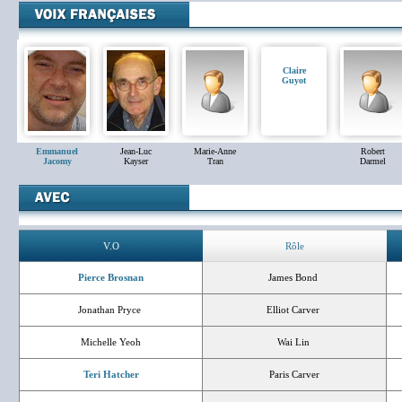
Claire
Guyot
Emmanuel
Jean-Luc
Marie-Anne
Robert
Jacomy
Kayser
Tran
Darmel
V.O
Rôle
Pierce Brosnan
James Bond
Jonathan Pryce
Elliot Carver
Michelle Yeoh
Wai Lin
Teri Hatcher
Paris Carver