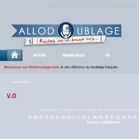
Rejoignez sans plus attendre la communauté
AlloDoublage
!
ACTUS
DOUBLAGES
V.F
Bienvenue sur AlloDoublage.com
, le site référence du doublage français.
Accueil
/
V.O
Sélectionnez ci-dessous un caractère afin d'afficher les définitio
A
B
C
D
E
F
G
H
I
J
K
L
M
N
O
P
Q
R
S
T
|
|
|
|
|
|
|
|
|
|
|
|
|
|
|
|
|
|
|
|
Toutes catégories